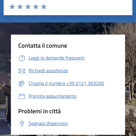
Valuta da 1 a 5 stelle la pagina
Valuta 1 stelle su 5
Valuta 2 stelle su 5
Valuta 3 stelle su 5
Valuta 4 stelle su 5
Valuta 5 stelle su 5
Contatta il comune
Leggi le domande frequenti
Richiedi assistenza
Chiama il numero +39 0121 303200
Prenota appuntamento
Problemi in città
Segnala disservizio