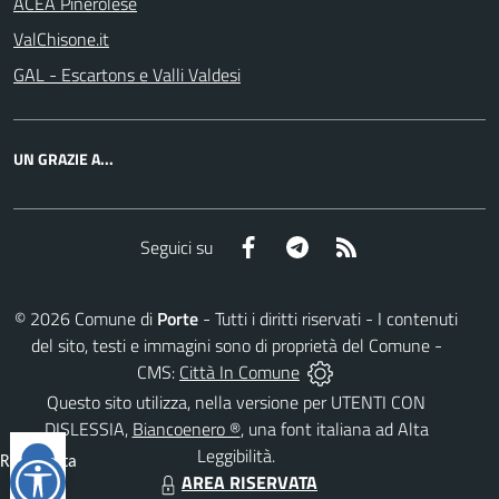
ACEA Pinerolese
ValChisone.it
GAL - Escartons e Valli Valdesi
UN GRAZIE A...
Facebook
Telegram
RSS
Seguici su
©
2026
Comune di
Porte
- Tutti i diritti riservati - I contenuti
del sito, testi e immagini sono di proprietà del Comune -
CMS:
Città In Comune
Questo sito utilizza, nella versione per UTENTI CON
DISLESSIA,
Biancoenero ®
, una font italiana ad Alta
Leggibilità.
Reimposta
AREA RISERVATA
tutto