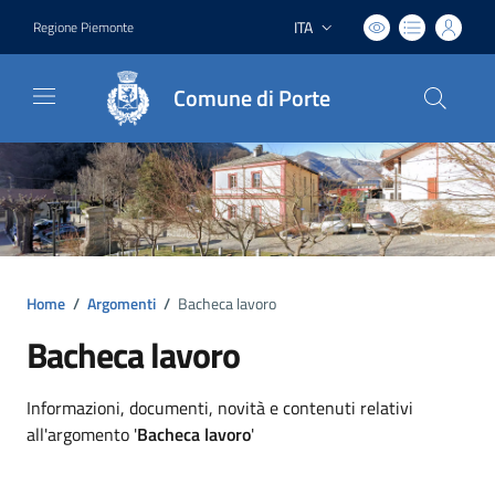
ITA
Regione Piemonte
Lingua attiva:
Comune di Porte
Home
/
Argomenti
/
Bacheca lavoro
Bacheca lavoro
Dettagli argomento
Informazioni, documenti, novità e contenuti relativi
all'argomento '
Bacheca lavoro
'