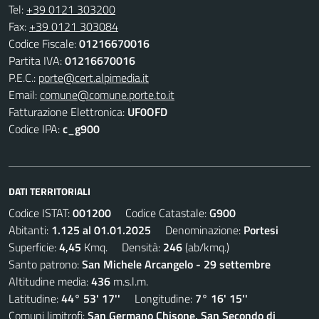
Tel:
+39 0121 303200
Fax:
+39 0121 303084
Codice Fiscale:
01216670016
Partita IVA:
01216670016
P.E.C.:
porte@cert.alpimedia.it
Email:
comune@comune.porte.to.it
Fatturazione Elettronica:
UF0OFD
Codice IPA:
c_g900
DATI TERRITORIALI
Codice ISTAT:
001200
Codice Catastale:
G900
Abitanti:
1.125 al 01.01.2025
Denominazione:
Portesi
Superficie:
4,45
Kmq. Densità:
246
(ab/kmq.)
Santo patrono:
San Michele Arcangelo - 29 settembre
Altitudine media:
436
m.s.l.m.
Latitudine:
44° 53' 17''
Longitudine:
7° 16' 15''
Comuni limitrofi:
San Germano Chisone, San Secondo di