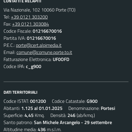
CONTATTI E RECAPITI
Via Nazionale, 102 10060 Porte (TO)
Tel:
+39 0121 303200
Fax:
+39 0121 303084
Codice Fiscale:
01216670016
Partita IVA:
01216670016
P.E.C.:
porte@cert.alpimedia.it
Email:
comune@comune.porte.to.it
Fatturazione Elettronica:
UF0OFD
Codice IPA:
c_g900
DATI TERRITORIALI
Codice ISTAT:
001200
Codice Catastale:
G900
Abitanti:
1.125 al 01.01.2025
Denominazione:
Portesi
Superficie:
4,45
Kmq. Densità:
246
(ab/kmq.)
Santo patrono:
San Michele Arcangelo - 29 settembre
Altitudine media:
436
m.s.l.m.