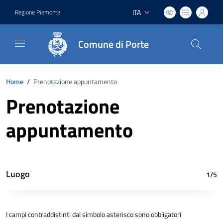
ITA
Regione Piemonte
Lingua attiva:
Comune di Porte
Home
/
Prenotazione appuntamento
Prenotazione
appuntamento
Luogo
1/5
I campi contraddistinti dal simbolo asterisco sono obbligatori