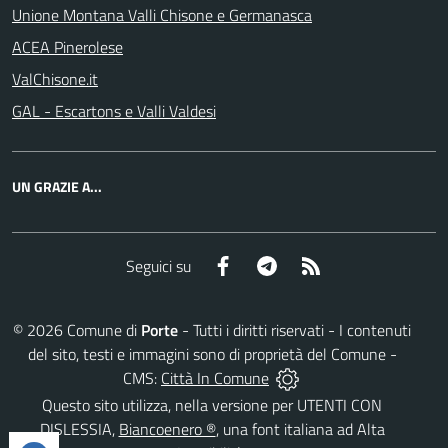
Unione Montana Valli Chisone e Germanasca
ACEA Pinerolese
ValChisone.it
GAL - Escartons e Valli Valdesi
UN GRAZIE A...
Facebook
Telegram
RSS
Seguici su
©
2026
Comune di
Porte
- Tutti i diritti riservati - I contenuti
del sito, testi e immagini sono di proprietà del Comune -
CMS:
Città In Comune
Questo sito utilizza, nella versione per UTENTI CON
DISLESSIA,
Biancoenero ®
, una font italiana ad Alta