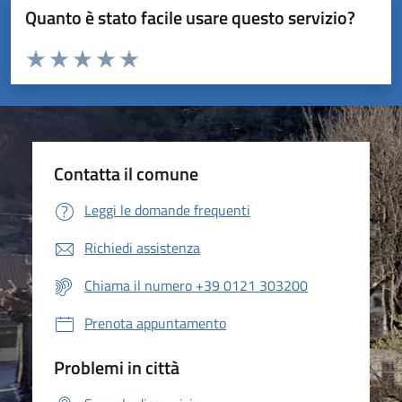
Quanto è stato facile usare questo servizio?
Valuta da 1 a 5 stelle la pagina
Valuta 1 stelle su 5
Valuta 2 stelle su 5
Valuta 3 stelle su 5
Valuta 4 stelle su 5
Valuta 5 stelle su 5
Contatta il comune
Leggi le domande frequenti
Richiedi assistenza
Chiama il numero +39 0121 303200
Prenota appuntamento
Problemi in città