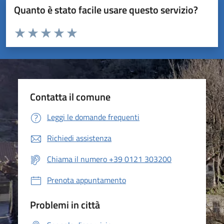
Quanto è stato facile usare questo servizio?
Valuta da 1 a 5 stelle la pagina
Valuta 1 stelle su 5
Valuta 2 stelle su 5
Valuta 3 stelle su 5
Valuta 4 stelle su 5
Valuta 5 stelle su 5
Contatta il comune
Leggi le domande frequenti
Richiedi assistenza
Chiama il numero +39 0121 303200
Prenota appuntamento
Problemi in città