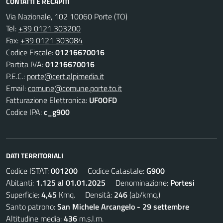
CONTATTI E RECAPITI
Via Nazionale, 102 10060 Porte (TO)
Tel:
+39 0121 303200
Fax:
+39 0121 303084
Codice Fiscale:
01216670016
Partita IVA:
01216670016
P.E.C.:
porte@cert.alpimedia.it
Email:
comune@comune.porte.to.it
Fatturazione Elettronica:
UF0OFD
Codice IPA:
c_g900
DATI TERRITORIALI
Codice ISTAT:
001200
Codice Catastale:
G900
Abitanti:
1.125 al 01.01.2025
Denominazione:
Portesi
Superficie:
4,45
Kmq. Densità:
246
(ab/kmq.)
Santo patrono:
San Michele Arcangelo - 29 settembre
Altitudine media:
436
m.s.l.m.