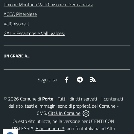
Unione Montana Valli Chisone e Germanasca
ACEA Pinerolese
ValChisone.it
GAL - Escartons e Valli Valdesi
UN GRAZIE A...
Facebook
Telegram
RSS
Seguici su
©
2026
Comune di
Porte
- Tutti i diritti riservati - I contenuti
del sito, testi e immagini sono di proprietà del Comune -
CMS:
Città In Comune
Questo sito utilizza, nella versione per UTENTI CON
DISLESSIA,
Biancoenero ®
, una font italiana ad Alta