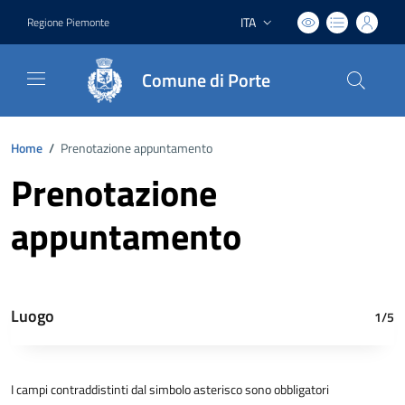
ITA
Regione Piemonte
Lingua attiva:
Comune di Porte
Home
/
Prenotazione appuntamento
Prenotazione
appuntamento
Luogo
1/5
I campi contraddistinti dal simbolo asterisco sono obbligatori