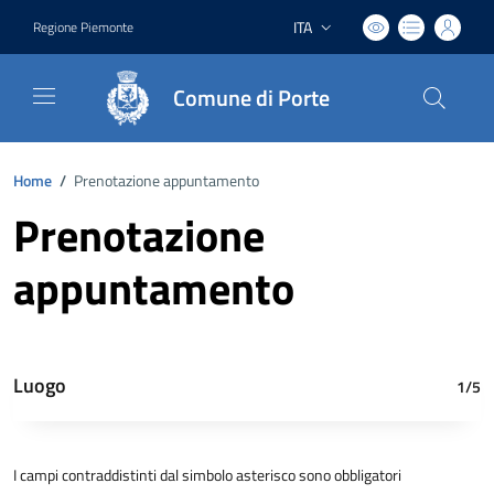
ITA
Regione Piemonte
Lingua attiva:
Comune di Porte
Home
/
Prenotazione appuntamento
Prenotazione
appuntamento
Luogo
1/5
I campi contraddistinti dal simbolo asterisco sono obbligatori