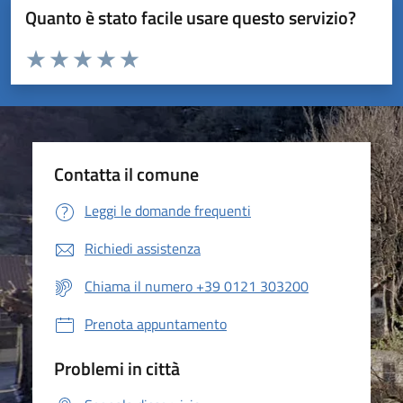
Quanto è stato facile usare questo servizio?
Valuta da 1 a 5 stelle la pagina
Valuta 1 stelle su 5
Valuta 2 stelle su 5
Valuta 3 stelle su 5
Valuta 4 stelle su 5
Valuta 5 stelle su 5
Contatta il comune
Leggi le domande frequenti
Richiedi assistenza
Chiama il numero +39 0121 303200
Prenota appuntamento
Problemi in città