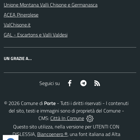
Unione Montana Valli Chisone e Germanasca
ACEA Pinerolese
ValChisone.it
GAL - Escartons e Valli Valdesi
UN GRAZIE A...
Facebook
Telegram
RSS
Seguici su
©
2026
Comune di
Porte
- Tutti i diritti riservati - I contenuti
del sito, testi e immagini sono di proprietà del Comune -
CMS:
Città In Comune
Questo sito utilizza, nella versione per UTENTI CON
DISLESSIA,
Biancoenero ®
, una font italiana ad Alta