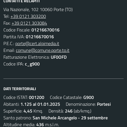
CONTATTI E RECAPITI
Via Nazionale, 102 10060 Porte (TO)
Tel:
+39 0121 303200
Fax:
+39 0121 303084
Codice Fiscale:
01216670016
Partita IVA:
01216670016
P.E.C.:
porte@cert.alpimedia.it
Email:
comune@comune.porte.to.it
Fatturazione Elettronica:
UF0OFD
Codice IPA:
c_g900
DATI TERRITORIALI
Codice ISTAT:
001200
Codice Catastale:
G900
Abitanti:
1.125 al 01.01.2025
Denominazione:
Portesi
Superficie:
4,45
Kmq. Densità:
246
(ab/kmq.)
Santo patrono:
San Michele Arcangelo - 29 settembre
Altitudine media:
436
m.s.l.m.