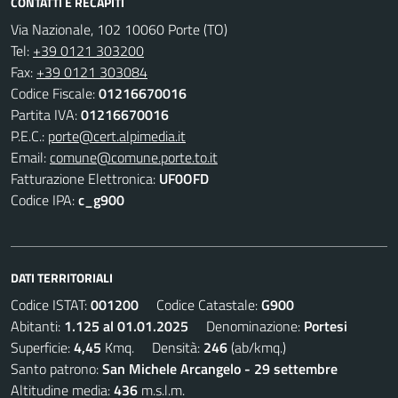
CONTATTI E RECAPITI
Via Nazionale, 102 10060 Porte (TO)
Tel:
+39 0121 303200
Fax:
+39 0121 303084
Codice Fiscale:
01216670016
Partita IVA:
01216670016
P.E.C.:
porte@cert.alpimedia.it
Email:
comune@comune.porte.to.it
Fatturazione Elettronica:
UF0OFD
Codice IPA:
c_g900
DATI TERRITORIALI
Codice ISTAT:
001200
Codice Catastale:
G900
Abitanti:
1.125 al 01.01.2025
Denominazione:
Portesi
Superficie:
4,45
Kmq. Densità:
246
(ab/kmq.)
Santo patrono:
San Michele Arcangelo - 29 settembre
Altitudine media:
436
m.s.l.m.