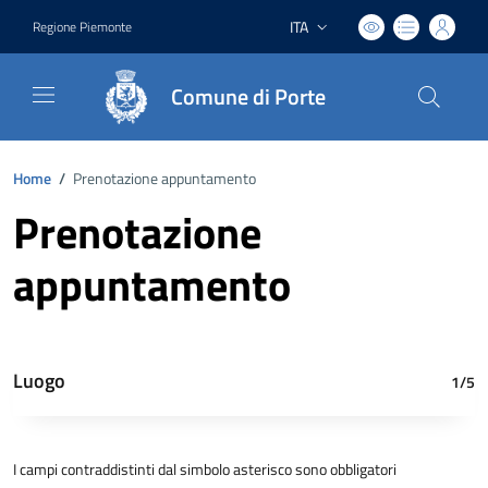
ITA
Regione Piemonte
Lingua attiva:
Comune di Porte
Home
/
Prenotazione appuntamento
Prenotazione
appuntamento
Luogo
1/5
I campi contraddistinti dal simbolo asterisco sono obbligatori