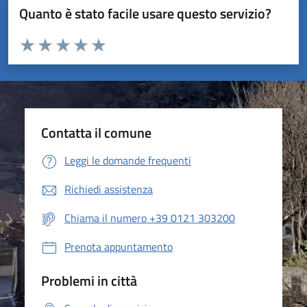
Quanto è stato facile usare questo servizio?
Valuta da 1 a 5 stelle la pagina
Valuta 1 stelle su 5
Valuta 2 stelle su 5
Valuta 3 stelle su 5
Valuta 4 stelle su 5
Valuta 5 stelle su 5
Contatta il comune
Leggi le domande frequenti
Richiedi assistenza
Chiama il numero +39 0121 303200
Prenota appuntamento
Problemi in città