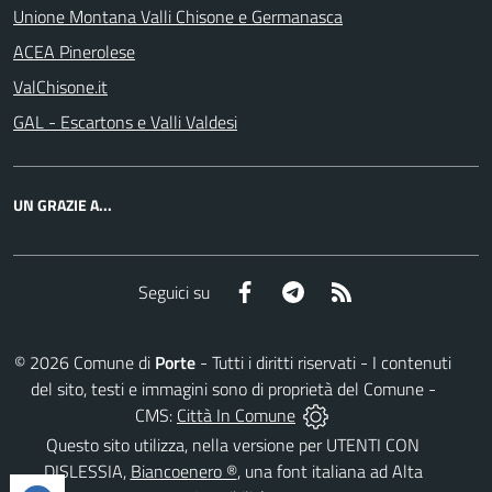
Unione Montana Valli Chisone e Germanasca
ACEA Pinerolese
ValChisone.it
GAL - Escartons e Valli Valdesi
UN GRAZIE A...
Facebook
Telegram
RSS
Seguici su
©
2026
Comune di
Porte
- Tutti i diritti riservati - I contenuti
del sito, testi e immagini sono di proprietà del Comune -
CMS:
Città In Comune
Questo sito utilizza, nella versione per UTENTI CON
DISLESSIA,
Biancoenero ®
, una font italiana ad Alta