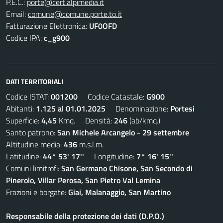
P.E.C.:
porte@cert.alpimedia.it
Email:
comune@comune.porte.to.it
Fatturazione Elettronica:
UF0OFD
Codice IPA:
c_g900
DATI TERRITORIALI
Codice ISTAT:
001200
Codice Catastale:
G900
Abitanti:
1.125 al 01.01.2025
Denominazione:
Portesi
Superficie:
4,45
Kmq. Densità:
246
(ab/kmq.)
Santo patrono:
San Michele Arcangelo - 29 settembre
Altitudine media:
436
m.s.l.m.
Latitudine:
44° 53' 17''
Longitudine:
7° 16' 15''
Comuni limitrofi:
San Germano Chisone, San Secondo di
Pinerolo, Villar Perosa, San Pietro Val Lemina
Frazioni e borgate:
Giai, Malanaggio, San Martino
Responsabile della protezione dei dati (D.P.O.)