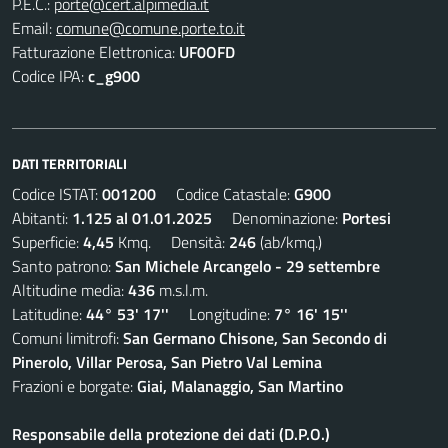
P.E.C.:
porte@cert.alpimedia.it
Email:
comune@comune.porte.to.it
Fatturazione Elettronica:
UF0OFD
Codice IPA:
c_g900
DATI TERRITORIALI
Codice ISTAT:
001200
Codice Catastale:
G900
Abitanti:
1.125 al 01.01.2025
Denominazione:
Portesi
Superficie:
4,45
Kmq. Densità:
246
(ab/kmq.)
Santo patrono:
San Michele Arcangelo - 29 settembre
Altitudine media:
436
m.s.l.m.
Latitudine:
44° 53' 17''
Longitudine:
7° 16' 15''
Comuni limitrofi:
San Germano Chisone, San Secondo di
Pinerolo, Villar Perosa, San Pietro Val Lemina
Frazioni e borgate:
Giai, Malanaggio, San Martino
Responsabile della protezione dei dati (D.P.O.)