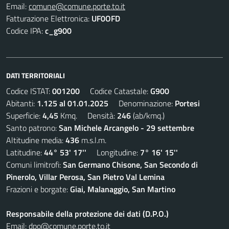
Email:
comune@comune.porte.to.it
Fatturazione Elettronica:
UF0OFD
Codice IPA:
c_g900
DATI TERRITORIALI
Codice ISTAT:
001200
Codice Catastale:
G900
Abitanti:
1.125 al 01.01.2025
Denominazione:
Portesi
Superficie:
4,45
Kmq. Densità:
246
(ab/kmq.)
Santo patrono:
San Michele Arcangelo - 29 settembre
Altitudine media:
436
m.s.l.m.
Latitudine:
44° 53' 17''
Longitudine:
7° 16' 15''
Comuni limitrofi:
San Germano Chisone, San Secondo di
Pinerolo, Villar Perosa, San Pietro Val Lemina
Frazioni e borgate:
Giai, Malanaggio, San Martino
Responsabile della protezione dei dati (D.P.O.)
Email:
dpo@comune.porte.to.it