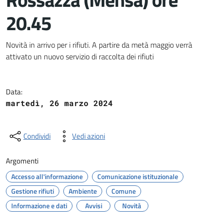
20.45
Dettagli del documento
Novità in arrivo per i rifiuti. A partire da metà maggio verrà
attivato un nuovo servizio di raccolta dei rifiuti
Data:
martedì, 26 marzo 2024
Condividi
Vedi azioni
Argomenti
Accesso all'informazione
Comunicazione istituzionale
Gestione rifiuti
Ambiente
Comune
Informazione e dati
Avvisi
Novità