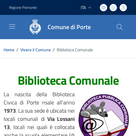
ITA
Regione Piemonte
Lingua attiva:
Comune di Porte
Home
/
Vivere il Comune
/
Biblioteca Comunale
Biblioteca Comunale
La nascita della Biblioteca
Civica di Porte risale all'anno
1973
. La sua sede è ubicata nei
locali comunali di
Via Lossani
13
, locali nei quali è collocata
anche la scuola elementare (di