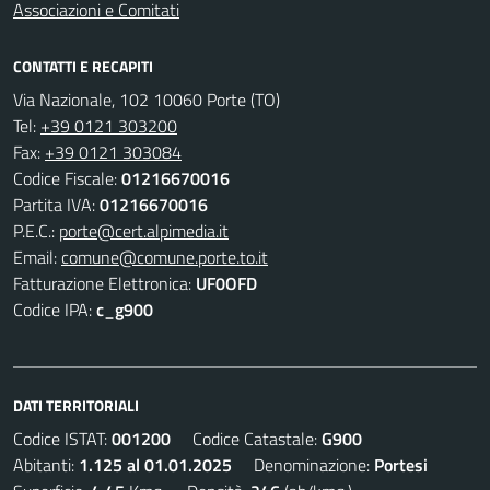
Associazioni e Comitati
CONTATTI E RECAPITI
Via Nazionale, 102 10060 Porte (TO)
Tel:
+39 0121 303200
Fax:
+39 0121 303084
Codice Fiscale:
01216670016
Partita IVA:
01216670016
P.E.C.:
porte@cert.alpimedia.it
Email:
comune@comune.porte.to.it
Fatturazione Elettronica:
UF0OFD
Codice IPA:
c_g900
DATI TERRITORIALI
Codice ISTAT:
001200
Codice Catastale:
G900
Abitanti:
1.125 al 01.01.2025
Denominazione:
Portesi