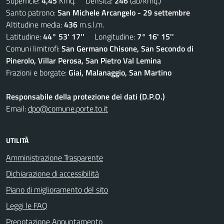
Superficie:
4,45
Kmq. Densità:
246
(ab/kmq.)
Santo patrono:
San Michele Arcangelo - 29 settembre
Altitudine media:
436
m.s.l.m.
Latitudine:
44° 53' 17''
Longitudine:
7° 16' 15''
Comuni limitrofi:
San Germano Chisone, San Secondo di
Pinerolo, Villar Perosa, San Pietro Val Lemina
Frazioni e borgate:
Giai, Malanaggio, San Martino
Responsabile della protezione dei dati (D.P.O.)
Email:
dpo@comune.porte.to.it
UTILITÀ
Amministrazione Trasparente
Dichiarazione di accessibilità
Piano di miglioramento del sito
Leggi le FAQ
Prenotazione Appuntamento