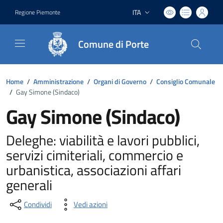
ITA
Regione Piemonte
Lingua attiva:
Comune di Porte
Home
/
Amministrazione
/
Organi di Governo
/
Consiglio Comunale
/
Gay Simone (Sindaco)
Gay Simone (Sindaco)
Deleghe: viabilità e lavori pubblici,
servizi cimiteriali, commercio e
urbanistica, associazioni affari
generali
Condividi
Vedi azioni