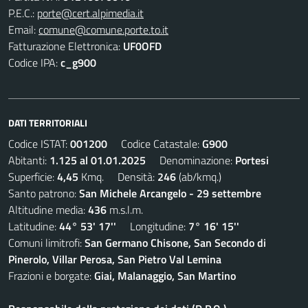
P.E.C.:
porte@cert.alpimedia.it
Email:
comune@comune.porte.to.it
Fatturazione Elettronica:
UF0OFD
Codice IPA:
c_g900
DATI TERRITORIALI
Codice ISTAT:
001200
Codice Catastale:
G900
Abitanti:
1.125 al 01.01.2025
Denominazione:
Portesi
Superficie:
4,45
Kmq. Densità:
246
(ab/kmq.)
Santo patrono:
San Michele Arcangelo - 29 settembre
Altitudine media:
436
m.s.l.m.
Latitudine:
44° 53' 17''
Longitudine:
7° 16' 15''
Comuni limitrofi:
San Germano Chisone, San Secondo di
Pinerolo, Villar Perosa, San Pietro Val Lemina
Frazioni e borgate:
Giai, Malanaggio, San Martino