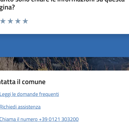
gina?
a da 1 a 5 stelle la pagina
ta 1 stelle su 5
Valuta 2 stelle su 5
Valuta 3 stelle su 5
Valuta 4 stelle su 5
Valuta 5 stelle su 5
tatta il comune
Leggi le domande frequenti
Richiedi assistenza
Chiama il numero +39 0121 303200