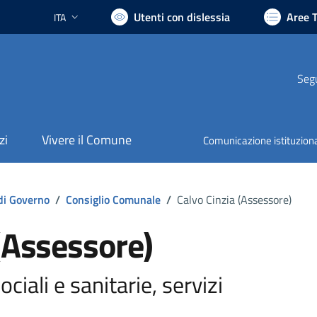
Utenti con dislessia
Aree 
ITA
Lingua attiva:
Segu
zi
Vivere il Comune
Comunicazione istituzion
di Governo
/
Consiglio Comunale
/
Calvo Cinzia (Assessore)
(Assessore)
ciali e sanitarie, servizi