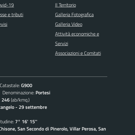
ovid-19
Il Territorio
sse e tributi
Galleria Fotografica
visi
Galleria Video
Attività economiche e
Servizi
Associazioni e Comitati
atastale:
G900
enominazione:
Portesi
:
246
(ab/kmq.)
cangelo - 29 settembre
udine:
7° 16' 15''
isone, San Secondo di Pinerolo, Villar Perosa, San