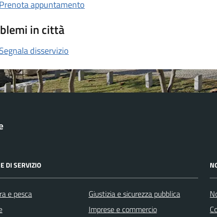
Prenota appuntamento
blemi in città
Segnala disservizio
e
E DI SERVIZIO
N
ra e pesca
Giustizia e sicurezza pubblica
No
e
Imprese e commercio
C