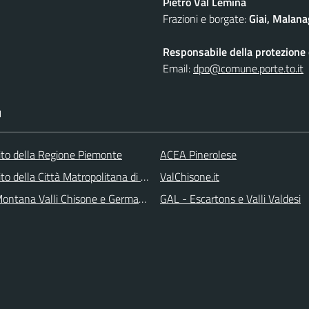
Pietro Val Lemina
Frazioni e borgate:
Giai, Malana
Responsabile della protezione d
Email:
dpo@comune.porte.to.it
I
 sito della Regione Piemonte
ACEA Pinerolese
 sito della Città Matropolitana di Torino
ValChisone.it
ontana Valli Chisone e Germanasca
GAL - Escartons e Valli Valdesi