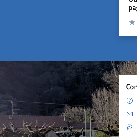
pa
Valut
Valu
Con