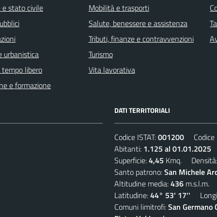
e stato civile
Mobilità e trasporti
C
ubblici
Salute, benessere e assistenza
Ta
zioni
Tributi, finanze e contravvenzioni
Av
 urbanistica
Turismo
e tempo libero
Vita lavorativa
ne e formazione
DATI TERRITORIALI
Codice ISTAT:
001200
Codice C
Abitanti:
1.125 al 01.01.2025
D
Superficie:
4,45
Kmq. Densità
Santo patrono:
San Michele Ar
Altitudine media:
436
m.s.l.m.
Latitudine:
44° 53' 17''
Longit
Comuni limitrofi:
San Germano Ch