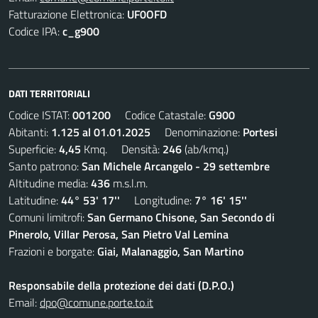
Fatturazione Elettronica:
UF0OFD
Codice IPA:
c_g900
DATI TERRITORIALI
Codice ISTAT:
001200
Codice Catastale:
G900
Abitanti:
1.125 al 01.01.2025
Denominazione:
Portesi
Superficie:
4,45
Kmq. Densità:
246
(ab/kmq.)
Santo patrono:
San Michele Arcangelo - 29 settembre
Altitudine media:
436
m.s.l.m.
Latitudine:
44° 53' 17''
Longitudine:
7° 16' 15''
Comuni limitrofi:
San Germano Chisone, San Secondo di
Pinerolo, Villar Perosa, San Pietro Val Lemina
Frazioni e borgate:
Giai, Malanaggio, San Martino
Responsabile della protezione dei dati (D.P.O.)
Email:
dpo@comune.porte.to.it