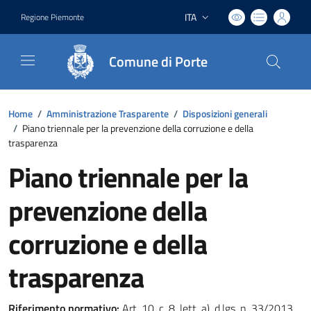
ITA
Regione Piemonte
Lingua attiva:
Comune di Porte
Home
/
Amministrazione Trasparente
/
Disposizioni generali
/
Piano triennale per la prevenzione della corruzione e della
trasparenza
Piano triennale per la
prevenzione della
corruzione e della
trasparenza
Riferimento normativo:
Art. 10, c. 8, lett. a), d.lgs. n. 33/2013