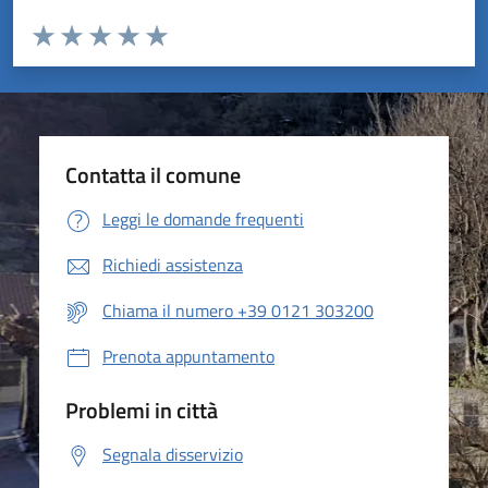
Valuta da 1 a 5 stelle la pagina
Valuta 1 stelle su 5
Valuta 2 stelle su 5
Valuta 3 stelle su 5
Valuta 4 stelle su 5
Valuta 5 stelle su 5
Contatta il comune
Leggi le domande frequenti
Richiedi assistenza
Chiama il numero +39 0121 303200
Prenota appuntamento
Problemi in città
Segnala disservizio