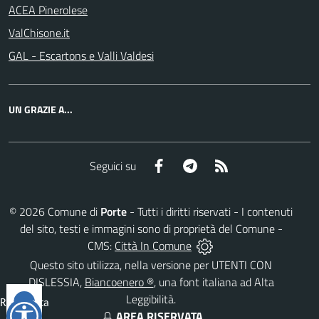
ACEA Pinerolese
ValChisone.it
GAL - Escartons e Valli Valdesi
UN GRAZIE A...
Facebook
Telegram
RSS
Seguici su
©
2026
Comune di
Porte
- Tutti i diritti riservati - I contenuti
del sito, testi e immagini sono di proprietà del Comune -
CMS:
Città In Comune
Questo sito utilizza, nella versione per UTENTI CON
DISLESSIA,
Biancoenero ®
, una font italiana ad Alta
Leggibilità.
Reimposta
AREA RISERVATA
tutto