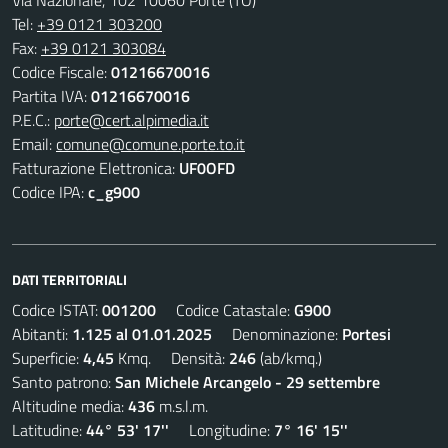
Via Nazionale, 102 10060 Porte (TO)
Tel:
+39 0121 303200
Fax:
+39 0121 303084
Codice Fiscale:
01216670016
Partita IVA:
01216670016
P.E.C.:
porte@cert.alpimedia.it
Email:
comune@comune.porte.to.it
Fatturazione Elettronica:
UF0OFD
Codice IPA:
c_g900
DATI TERRITORIALI
Codice ISTAT:
001200
Codice Catastale:
G900
Abitanti:
1.125 al 01.01.2025
Denominazione:
Portesi
Superficie:
4,45
Kmq. Densità:
246
(ab/kmq.)
Santo patrono:
San Michele Arcangelo - 29 settembre
Altitudine media:
436
m.s.l.m.
Latitudine:
44° 53' 17''
Longitudine:
7° 16' 15''