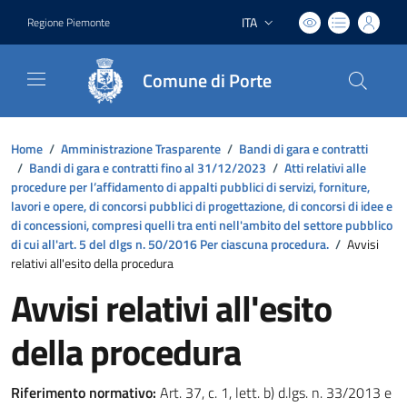
ITA
Regione Piemonte
Lingua attiva:
Comune di Porte
Home
/
Amministrazione Trasparente
/
Bandi di gara e contratti
/
Bandi di gara e contratti fino al 31/12/2023
/
Atti relativi alle
procedure per l’affidamento di appalti pubblici di servizi, forniture,
lavori e opere, di concorsi pubblici di progettazione, di concorsi di idee e
di concessioni, compresi quelli tra enti nell'ambito del settore pubblico
di cui all'art. 5 del dlgs n. 50/2016 Per ciascuna procedura.
/
Avvisi
relativi all'esito della procedura
Avvisi relativi all'esito
della procedura
Riferimento normativo:
Art. 37, c. 1, lett. b) d.lgs. n. 33/2013 e