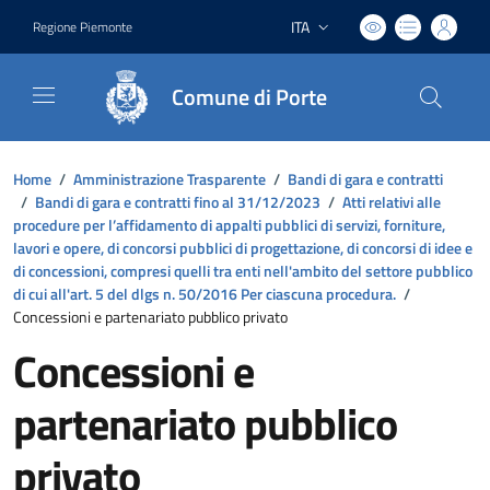
ITA
Regione Piemonte
Lingua attiva:
Comune di Porte
Home
/
Amministrazione Trasparente
/
Bandi di gara e contratti
/
Bandi di gara e contratti fino al 31/12/2023
/
Atti relativi alle
procedure per l’affidamento di appalti pubblici di servizi, forniture,
lavori e opere, di concorsi pubblici di progettazione, di concorsi di idee e
di concessioni, compresi quelli tra enti nell'ambito del settore pubblico
di cui all'art. 5 del dlgs n. 50/2016 Per ciascuna procedura.
/
Concessioni e partenariato pubblico privato
Concessioni e
partenariato pubblico
privato