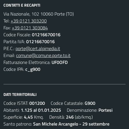
CONTATTI E RECAPITI
Via Nazionale, 102 10060 Porte (TO)
Tel:
+39 0121 303200
Fax:
+39 0121 303084
Codice Fiscale:
01216670016
Partita IVA:
01216670016
P.E.C.:
porte@cert.alpimedia.it
Email:
comune@comune.porte.to.it
Fatturazione Elettronica:
UF0OFD
Codice IPA:
c_g900
DATI TERRITORIALI
Codice ISTAT:
001200
Codice Catastale:
G900
Abitanti:
1.125 al 01.01.2025
Denominazione:
Portesi
Superficie:
4,45
Kmq. Densità:
246
(ab/kmq.)
Santo patrono:
San Michele Arcangelo - 29 settembre