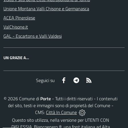
Unione Montana Valli Chisone e Germanasca
ACEA Pinerolese
ValChisone.it
GAL - Escartons e Valli Valdesi
UN GRAZIE A...
Facebook
Telegram
RSS
Seguici su
©
2026
Comune di
Porte
- Tutti i diritti riservati - I contenuti
del sito, testi e immagini sono di proprietà del Comune -
CMS:
Città In Comune
Questo sito utilizza, nella versione per UTENTI CON
DISLESSIA,
Biancoenero ®
, una font italiana ad Alta