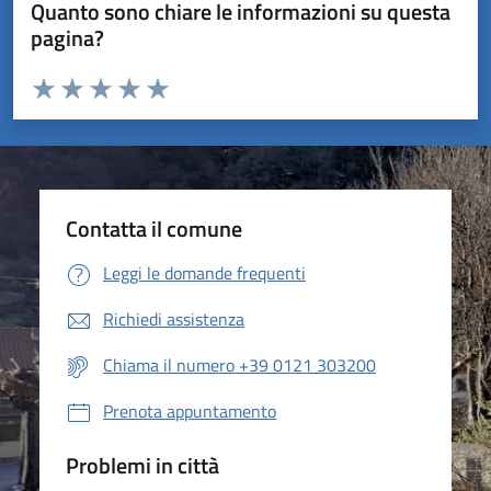
Quanto sono chiare le informazioni su questa
pagina?
Valuta da 1 a 5 stelle la pagina
Valuta 1 stelle su 5
Valuta 2 stelle su 5
Valuta 3 stelle su 5
Valuta 4 stelle su 5
Valuta 5 stelle su 5
Contatta il comune
Leggi le domande frequenti
Richiedi assistenza
Chiama il numero +39 0121 303200
Prenota appuntamento
Problemi in città