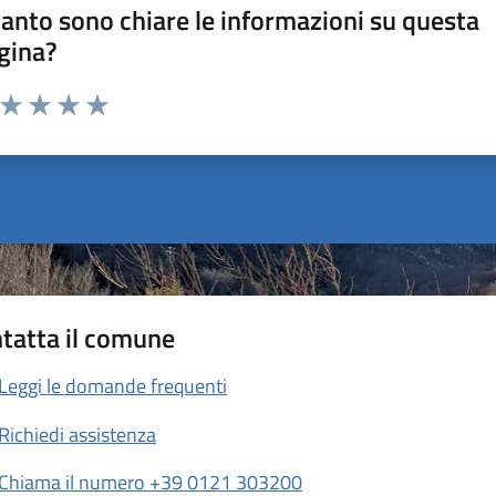
anto sono chiare le informazioni su questa
gina?
a da 1 a 5 stelle la pagina
ta 1 stelle su 5
Valuta 2 stelle su 5
Valuta 3 stelle su 5
Valuta 4 stelle su 5
Valuta 5 stelle su 5
tatta il comune
Leggi le domande frequenti
Richiedi assistenza
Chiama il numero +39 0121 303200