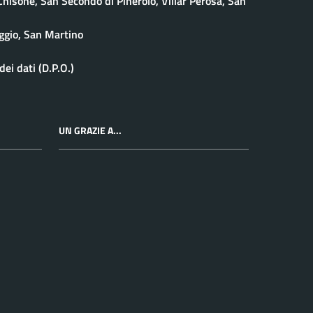
isone, San Secondo di Pinerolo, Villar Perosa, San
ggio, San Martino
ei dati (D.P.O.)
UN GRAZIE A...