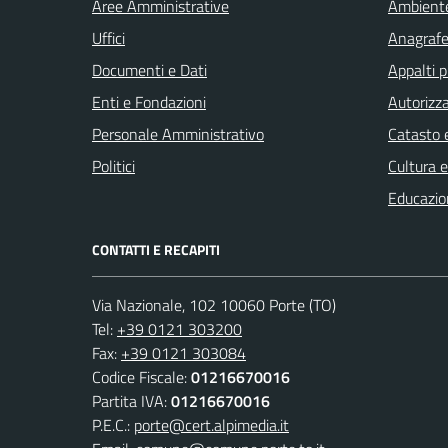
Aree Amministrative
Ambient
Uffici
Anagrafe 
Documenti e Dati
Appalti p
Enti e Fondazioni
Autorizza
Personale Amministrativo
Catasto e
Politici
Cultura 
Educazio
CONTATTI E RECAPITI
Via Nazionale, 102 10060 Porte (TO)
Tel:
+39 0121 303200
Fax:
+39 0121 303084
Codice Fiscale:
01216670016
Partita IVA:
01216670016
P.E.C.:
porte@cert.alpimedia.it