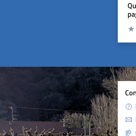
Qu
pa
Valut
Valu
Con