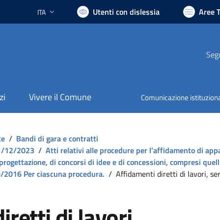
Utenti con dislessia
Aree 
ITA
Lingua attiva:
Segu
zi
Vivere il Comune
Comunicazione istituzion
te
/
Bandi di gara e contratti
 31/12/2023
/
Atti relativi alle procedure per l’affidamento di appal
 progettazione, di concorsi di idee e di concessioni, compresi quell
 50/2016 Per ciascuna procedura.
/
Affidamenti diretti di lavori, s
retti di lavori,