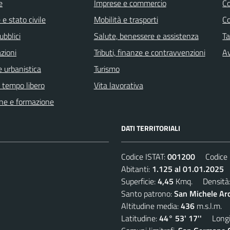
e
Imprese e commercio
C
e stato civile
Mobilità e trasporti
C
ubblici
Salute, benessere e assistenza
Ta
zioni
Tributi, finanze e contravvenzioni
Av
 urbanistica
Turismo
e tempo libero
Vita lavorativa
ne e formazione
DATI TERRITORIALI
Codice ISTAT:
001200
Codice C
Abitanti:
1.125 al 01.01.2025
D
Superficie:
4,45
Kmq. Densità
Santo patrono:
San Michele Ar
Altitudine media:
436
m.s.l.m.
Latitudine:
44° 53' 17''
Longit