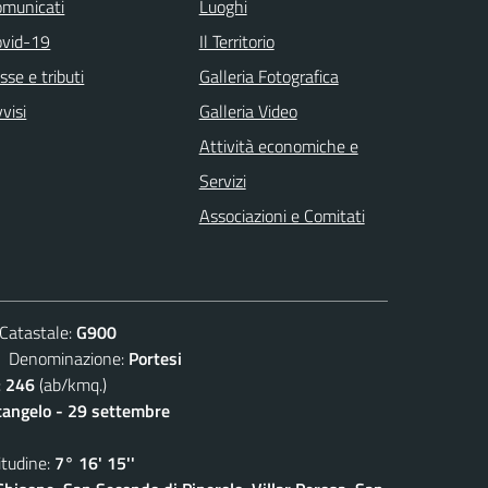
omunicati
Luoghi
ovid-19
Il Territorio
sse e tributi
Galleria Fotografica
visi
Galleria Video
Attività economiche e
Servizi
Associazioni e Comitati
atastale:
G900
enominazione:
Portesi
:
246
(ab/kmq.)
cangelo - 29 settembre
udine:
7° 16' 15''