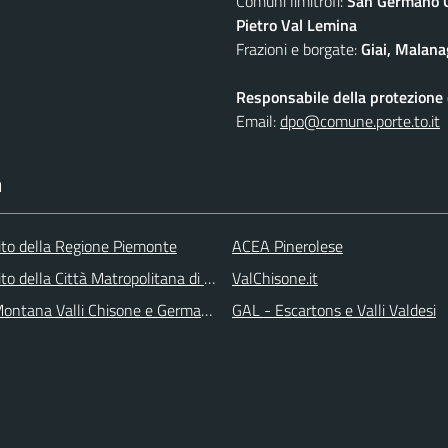
Comuni limitrofi:
San Germano Ch
Pietro Val Lemina
Frazioni e borgate:
Giai, Malana
Responsabile della protezione d
Email:
dpo@comune.porte.to.it
I
 sito della Regione Piemonte
ACEA Pinerolese
 sito della Città Matropolitana di Torino
ValChisone.it
ontana Valli Chisone e Germanasca
GAL - Escartons e Valli Valdesi