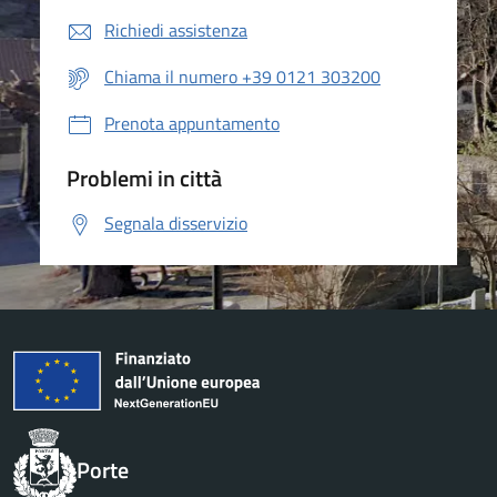
Richiedi assistenza
Chiama il numero +39 0121 303200
Prenota appuntamento
Problemi in città
Segnala disservizio
Porte