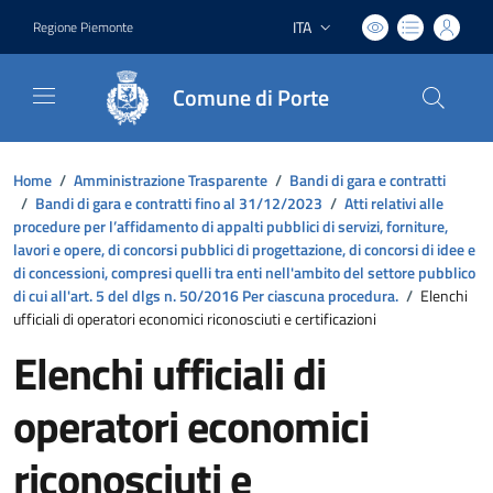
ITA
Regione Piemonte
Lingua attiva:
Comune di Porte
Home
/
Amministrazione Trasparente
/
Bandi di gara e contratti
/
Bandi di gara e contratti fino al 31/12/2023
/
Atti relativi alle
procedure per l’affidamento di appalti pubblici di servizi, forniture,
lavori e opere, di concorsi pubblici di progettazione, di concorsi di idee e
di concessioni, compresi quelli tra enti nell'ambito del settore pubblico
di cui all'art. 5 del dlgs n. 50/2016 Per ciascuna procedura.
/
Elenchi
ufficiali di operatori economici riconosciuti e certificazioni
Elenchi ufficiali di
operatori economici
riconosciuti e