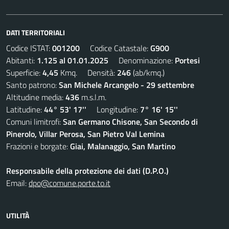
DATI TERRITORIALI
Codice ISTAT:
001200
Codice Catastale:
G900
Abitanti:
1.125 al 01.01.2025
Denominazione:
Portesi
Superficie:
4,45
Kmq. Densità:
246
(ab/kmq.)
Santo patrono:
San Michele Arcangelo - 29 settembre
Altitudine media:
436
m.s.l.m.
Latitudine:
44° 53' 17''
Longitudine:
7° 16' 15''
Comuni limitrofi:
San Germano Chisone, San Secondo di
Pinerolo, Villar Perosa, San Pietro Val Lemina
Frazioni e borgate:
Giai, Malanaggio, San Martino
Responsabile della protezione dei dati (D.P.O.)
Email:
dpo@comune.porte.to.it
UTILITÀ