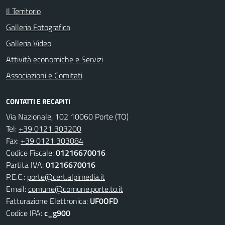
Il Territorio
Galleria Fotografica
Galleria Video
Attività economiche e Servizi
Associazioni e Comitati
CONTATTI E RECAPITI
Via Nazionale, 102 10060 Porte (TO)
Tel:
+39 0121 303200
Fax:
+39 0121 303084
Codice Fiscale:
01216670016
Partita IVA:
01216670016
P.E.C.:
porte@cert.alpimedia.it
Email:
comune@comune.porte.to.it
Fatturazione Elettronica:
UF0OFD
Codice IPA:
c_g900