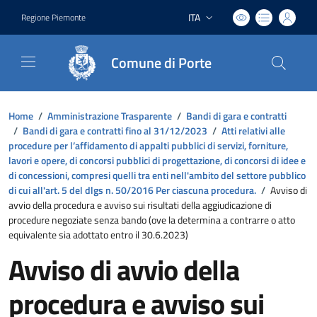
ITA
Regione Piemonte
Lingua attiva:
Comune di Porte
Home
/
Amministrazione Trasparente
/
Bandi di gara e contratti
/
Bandi di gara e contratti fino al 31/12/2023
/
Atti relativi alle
procedure per l’affidamento di appalti pubblici di servizi, forniture,
lavori e opere, di concorsi pubblici di progettazione, di concorsi di idee e
di concessioni, compresi quelli tra enti nell'ambito del settore pubblico
di cui all'art. 5 del dlgs n. 50/2016 Per ciascuna procedura.
/
Avviso di
avvio della procedura e avviso sui risultati della aggiudicazione di
procedure negoziate senza bando (ove la determina a contrarre o atto
equivalente sia adottato entro il 30.6.2023)
Avviso di avvio della
procedura e avviso sui