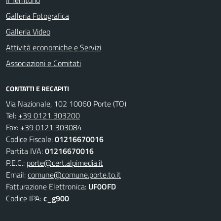
Il Territorio
Galleria Fotografica
Galleria Video
Attività economiche e Servizi
Associazioni e Comitati
CONTATTI E RECAPITI
Via Nazionale, 102 10060 Porte (TO)
Tel:
+39 0121 303200
Fax:
+39 0121 303084
Codice Fiscale:
01216670016
Partita IVA:
01216670016
P.E.C.:
porte@cert.alpimedia.it
Email:
comune@comune.porte.to.it
Fatturazione Elettronica:
UF0OFD
Codice IPA:
c_g900