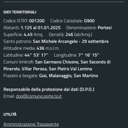
DATI TERRITORIALI
Codice ISTAT:
001200
Codice Catastale:
G900
Abitanti:
1.125 al 01.01.2025
Denominazione:
Portesi
Superficie:
4,45
Kmq. Densità:
246
(ab/kmq.)
Santo patrono:
San Michele Arcangelo - 29 settembre
Altitudine media:
436
m.s.l.m.
Latitudine:
44° 53' 17''
Longitudine:
7° 16' 15''
Comuni limitrofi:
San Germano Chisone, San Secondo di
Pinerolo, Villar Perosa, San Pietro Val Lemina
Frazioni e borgate:
Giai, Malanaggio, San Martino
Responsabile della protezione dei dati (D.P.O.)
Email:
dpo@comune.porte.to.it
UTILITÀ
Amministrazione Trasparente