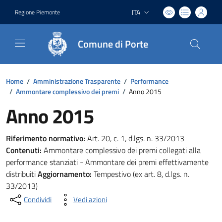
ITA
Regione Piemonte
Lingua attiva:
Comune di Porte
Home
/
Amministrazione Trasparente
/
Performance
/
Ammontare complessivo dei premi
/
Anno 2015
Anno 2015
Riferimento normativo:
Art. 20, c. 1, d.lgs. n. 33/2013
Contenuti:
Ammontare complessivo dei premi collegati alla
performance stanziati - Ammontare dei premi effettivamente
distribuiti
Aggiornamento:
Tempestivo (ex art. 8, d.lgs. n.
33/2013)
Condividi
Vedi azioni