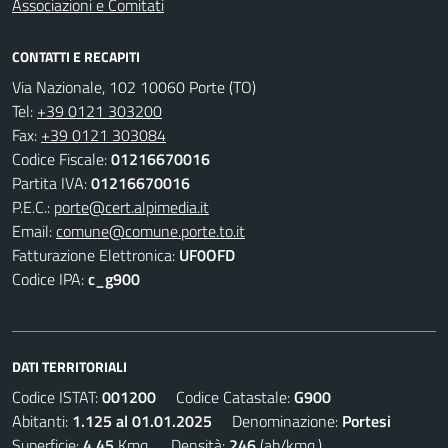
Associazioni e Comitati
CONTATTI E RECAPITI
Via Nazionale, 102 10060 Porte (TO)
Tel:
+39 0121 303200
Fax:
+39 0121 303084
Codice Fiscale:
01216670016
Partita IVA:
01216670016
P.E.C.:
porte@cert.alpimedia.it
Email:
comune@comune.porte.to.it
Fatturazione Elettronica:
UF0OFD
Codice IPA:
c_g900
DATI TERRITORIALI
Codice ISTAT:
001200
Codice Catastale:
G900
Abitanti:
1.125 al 01.01.2025
Denominazione:
Portesi
Superficie:
4,45
Kmq. Densità:
246
(ab/kmq.)