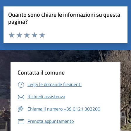
Quanto sono chiare le informazioni su questa
pagina?
Valuta da 1 a 5 stelle la pagina
Valuta 1 stelle su 5
Valuta 2 stelle su 5
Valuta 3 stelle su 5
Valuta 4 stelle su 5
Valuta 5 stelle su 5
Contatta il comune
Leggi le domande frequenti
Richiedi assistenza
Chiama il numero +39 0121 303200
Prenota appuntamento