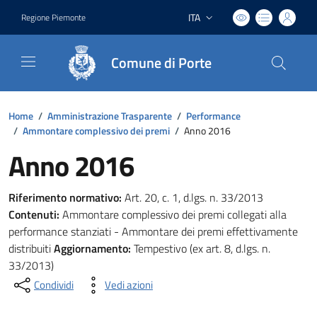
ITA
Regione Piemonte
Lingua attiva:
Comune di Porte
Home
/
Amministrazione Trasparente
/
Performance
/
Ammontare complessivo dei premi
/
Anno 2016
Anno 2016
Riferimento normativo:
Art. 20, c. 1, d.lgs. n. 33/2013
Contenuti:
Ammontare complessivo dei premi collegati alla
performance stanziati - Ammontare dei premi effettivamente
distribuiti
Aggiornamento:
Tempestivo (ex art. 8, d.lgs. n.
33/2013)
Condividi
Vedi azioni