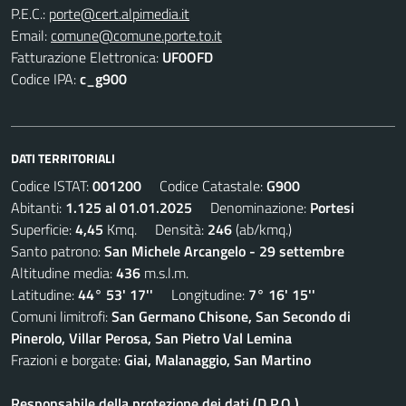
P.E.C.:
porte@cert.alpimedia.it
Email:
comune@comune.porte.to.it
Fatturazione Elettronica:
UF0OFD
Codice IPA:
c_g900
DATI TERRITORIALI
Codice ISTAT:
001200
Codice Catastale:
G900
Abitanti:
1.125 al 01.01.2025
Denominazione:
Portesi
Superficie:
4,45
Kmq. Densità:
246
(ab/kmq.)
Santo patrono:
San Michele Arcangelo - 29 settembre
Altitudine media:
436
m.s.l.m.
Latitudine:
44° 53' 17''
Longitudine:
7° 16' 15''
Comuni limitrofi:
San Germano Chisone, San Secondo di
Pinerolo, Villar Perosa, San Pietro Val Lemina
Frazioni e borgate:
Giai, Malanaggio, San Martino
Responsabile della protezione dei dati (D.P.O.)