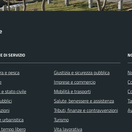
e
E DI SERVIZIO
N
ra e pesca
Giustizia e sicurezza pubblica
No
e
Imprese e commercio
C
e stato civile
Mobilità e trasporti
C
ubblici
Salute, benessere e assistenza
Ta
zioni
Tributi, finanze e contravvenzioni
Av
 urbanistica
Turismo
e tempo libero
Vita lavorativa