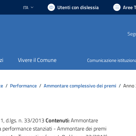
Utenti con dislessia
Aree 
ITA
Lingua attiva:
Segu
zi
Vivere il Comune
Comunicazione istituzion
te
/
Performance
/
Ammontare complessivo dei premi
/
Anno 
. 1, d.lgs. n. 33/2013
Contenuti:
Ammontare
lla performance stanziati - Ammontare dei premi