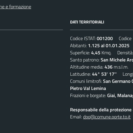
ne e formazione
DATI TERRITORIALI
Codice ISTAT:
001200
Codice C
Abitanti:
1.125 al 01.01.2025
D
Superficie:
4,45
Kmq. Densità
Santo patrono:
San Michele Ar
Altitudine media:
436
m.s.l.m.
Latitudine:
44° 53' 17''
Longit
Comuni limitrofi:
San Germano Ch
Pietro Val Lemina
Frazioni e borgate:
Giai, Malana
Responsabile della protezione d
Email:
dpo@comune.porte.to.it