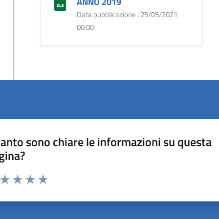
ANNO 2019
Data pubblicazione : 25/05/2021
00:00
anto sono chiare le informazioni su questa
gina?
a da 1 a 5 stelle la pagina
ta 1 stelle su 5
Valuta 2 stelle su 5
Valuta 3 stelle su 5
Valuta 4 stelle su 5
Valuta 5 stelle su 5