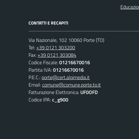
Educazio
CONTATTI E RECAPITI
Via Nazionale, 102 10060 Porte (TO)
Tel:
+39 0121 303200
Fax:
+39 0121 303084
Codice Fiscale:
01216670016
Partita IVA:
01216670016
P.E.C.:
porte@cert.alpimedia.it
Email:
comune@comune.porte.to.it
Fatturazione Elettronica:
UF0OFD
Codice IPA:
c_g900