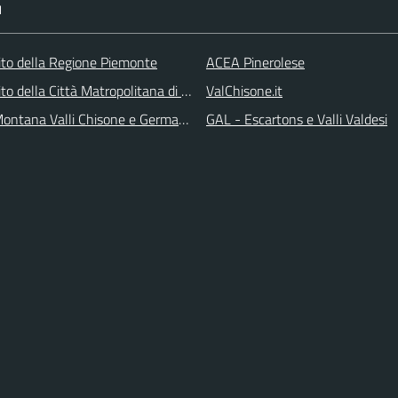
I
 sito della Regione Piemonte
ACEA Pinerolese
 sito della Città Matropolitana di Torino
ValChisone.it
ontana Valli Chisone e Germanasca
GAL - Escartons e Valli Valdesi