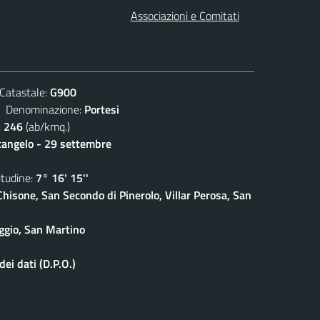
Associazioni e Comitati
atastale:
G900
enominazione:
Portesi
:
246
(ab/kmq.)
cangelo - 29 settembre
udine:
7° 16' 15''
isone, San Secondo di Pinerolo, Villar Perosa, San
ggio, San Martino
ei dati (D.P.O.)