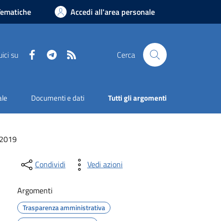
Tematiche
Accedi all'area personale
Facebook
Telegram
RSS
ici su
Cerca
ale
Documenti e dati
Tutti gli argomenti
2019
Condividi
Vedi azioni
Argomenti
Trasparenza amministrativa