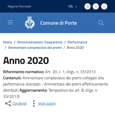
ITA
Regione Piemonte
Lingua attiva:
Comune di Porte
Home
/
Amministrazione Trasparente
/
Performance
/
Ammontare complessivo dei premi
/
Anno 2020
Anno 2020
Riferimento normativo:
Art. 20, c. 1, d.lgs. n. 33/2013
Contenuti:
Ammontare complessivo dei premi collegati alla
performance stanziati - Ammontare dei premi effettivamente
distribuiti
Aggiornamento:
Tempestivo (ex art. 8, d.lgs. n.
33/2013)
Condividi
Vedi azioni