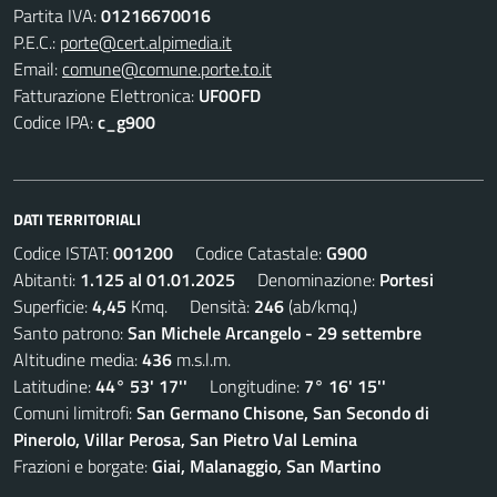
Partita IVA:
01216670016
P.E.C.:
porte@cert.alpimedia.it
Email:
comune@comune.porte.to.it
Fatturazione Elettronica:
UF0OFD
Codice IPA:
c_g900
DATI TERRITORIALI
Codice ISTAT:
001200
Codice Catastale:
G900
Abitanti:
1.125 al 01.01.2025
Denominazione:
Portesi
Superficie:
4,45
Kmq. Densità:
246
(ab/kmq.)
Santo patrono:
San Michele Arcangelo - 29 settembre
Altitudine media:
436
m.s.l.m.
Latitudine:
44° 53' 17''
Longitudine:
7° 16' 15''
Comuni limitrofi:
San Germano Chisone, San Secondo di
Pinerolo, Villar Perosa, San Pietro Val Lemina
Frazioni e borgate:
Giai, Malanaggio, San Martino