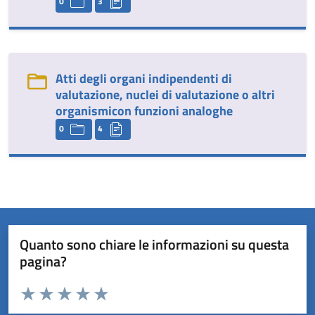
0
3
Atti degli organi indipendenti di
valutazione, nuclei di valutazione o altri
organismicon funzioni analoghe
0
4
Quanto sono chiare le informazioni su questa
pagina?
Valuta da 1 a 5 stelle la pagina
Valuta 1 stelle su 5
Valuta 2 stelle su 5
Valuta 3 stelle su 5
Valuta 4 stelle su 5
Valuta 5 stelle su 5