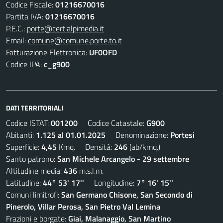
Codice Fiscale:
01216670016
Partita IVA:
01216670016
P.E.C.:
porte@cert.alpimedia.it
Email:
comune@comune.porte.to.it
Fatturazione Elettronica:
UF0OFD
Codice IPA:
c_g900
DATI TERRITORIALI
Codice ISTAT:
001200
Codice Catastale:
G900
Abitanti:
1.125 al 01.01.2025
Denominazione:
Portesi
Superficie:
4,45
Kmq. Densità:
246
(ab/kmq.)
Santo patrono:
San Michele Arcangelo - 29 settembre
Altitudine media:
436
m.s.l.m.
Latitudine:
44° 53' 17''
Longitudine:
7° 16' 15''
Comuni limitrofi:
San Germano Chisone, San Secondo di
Pinerolo, Villar Perosa, San Pietro Val Lemina
Frazioni e borgate:
Giai, Malanaggio, San Martino