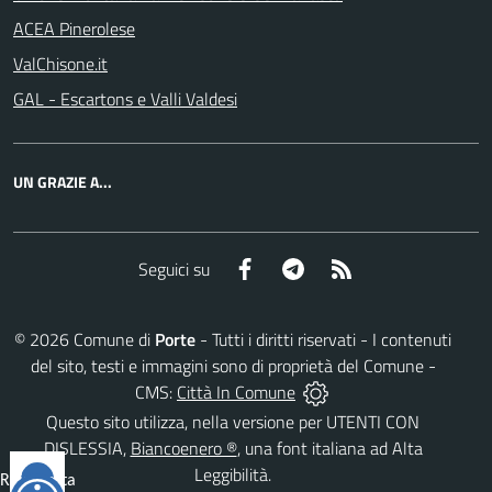
ACEA Pinerolese
ValChisone.it
GAL - Escartons e Valli Valdesi
UN GRAZIE A...
Facebook
Telegram
RSS
Seguici su
©
2026
Comune di
Porte
- Tutti i diritti riservati - I contenuti
del sito, testi e immagini sono di proprietà del Comune -
CMS:
Città In Comune
Questo sito utilizza, nella versione per UTENTI CON
DISLESSIA,
Biancoenero ®
, una font italiana ad Alta
Leggibilità.
Reimposta