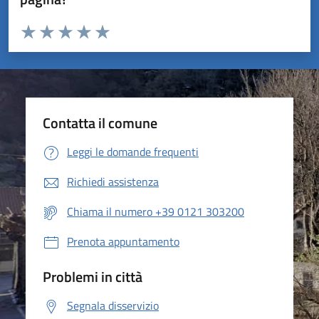
Valuta da 1 a 5 stelle la pagina
Valuta 1 stelle su 5
Valuta 2 stelle su 5
Valuta 3 stelle su 5
Valuta 4 stelle su 5
Valuta 5 stelle su 5
Contatta il comune
Leggi le domande frequenti
Richiedi assistenza
Chiama il numero +39 0121 303200
Prenota appuntamento
Problemi in città
Segnala disservizio