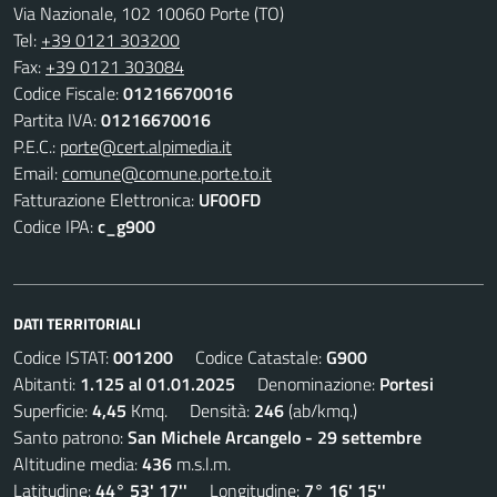
Via Nazionale, 102 10060 Porte (TO)
Tel:
+39 0121 303200
Fax:
+39 0121 303084
Codice Fiscale:
01216670016
Partita IVA:
01216670016
P.E.C.:
porte@cert.alpimedia.it
Email:
comune@comune.porte.to.it
Fatturazione Elettronica:
UF0OFD
Codice IPA:
c_g900
DATI TERRITORIALI
Codice ISTAT:
001200
Codice Catastale:
G900
Abitanti:
1.125 al 01.01.2025
Denominazione:
Portesi
Superficie:
4,45
Kmq. Densità:
246
(ab/kmq.)
Santo patrono:
San Michele Arcangelo - 29 settembre
Altitudine media:
436
m.s.l.m.
Latitudine:
44° 53' 17''
Longitudine:
7° 16' 15''