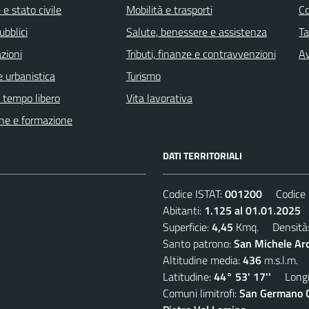
e stato civile
Mobilità e trasporti
C
ubblici
Salute, benessere e assistenza
Ta
zioni
Tributi, finanze e contravvenzioni
Av
 urbanistica
Turismo
e tempo libero
Vita lavorativa
ne e formazione
DATI TERRITORIALI
Codice ISTAT:
001200
Codice C
Abitanti:
1.125 al 01.01.2025
D
Superficie:
4,45
Kmq. Densità
Santo patrono:
San Michele Ar
Altitudine media:
436
m.s.l.m.
Latitudine:
44° 53' 17''
Longit
Comuni limitrofi:
San Germano Ch