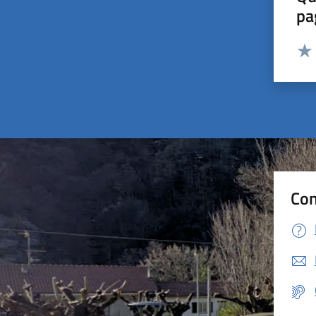
pa
Valut
Valu
Con