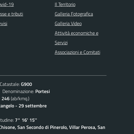
ovid-19
Il Territorio
sse e tributi
Galleria Fotografica
visi
Galleria Video
Attività economiche e
Servizi
Associazioni e Comitati
atastale:
G900
enominazione:
Portesi
:
246
(ab/kmq.)
cangelo - 29 settembre
udine:
7° 16' 15''
isone, San Secondo di Pinerolo, Villar Perosa, San