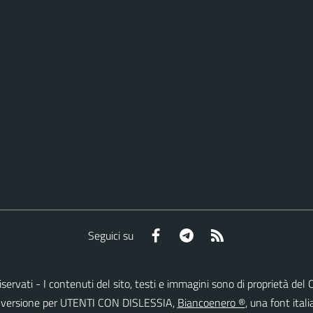
Facebook
Telegram
RSS
Seguici su
ti riservati - I contenuti del sito, testi e immagini sono di proprietà 
lla versione per UTENTI CON DISLESSIA,
Biancoenero ®
, una font itali