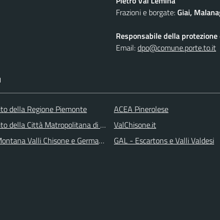
Pietro Val Lemina
Frazioni e borgate:
Giai, Malana
Responsabile della protezione d
Email:
dpo@comune.porte.to.it
I
 sito della Regione Piemonte
ACEA Pinerolese
 sito della Città Matropolitana di Torino
ValChisone.it
ontana Valli Chisone e Germanasca
GAL - Escartons e Valli Valdesi