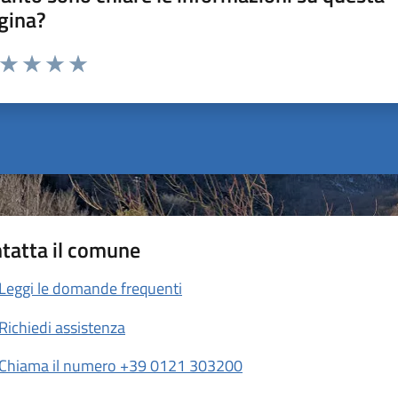
gina?
a da 1 a 5 stelle la pagina
ta 1 stelle su 5
Valuta 2 stelle su 5
Valuta 3 stelle su 5
Valuta 4 stelle su 5
Valuta 5 stelle su 5
tatta il comune
Leggi le domande frequenti
Richiedi assistenza
Chiama il numero +39 0121 303200