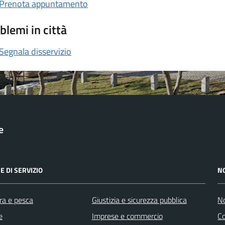
Prenota appuntamento
blemi in città
Segnala disservizio
e
E DI SERVIZIO
N
ra e pesca
Giustizia e sicurezza pubblica
No
e
Imprese e commercio
C