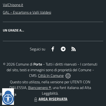
ValChisone.it
GAL - Escartons e Valli Valdesi
UN GRAZIE A...
Facebook
Telegram
RSS
Seguici su
©
2026
Comune di
Porte
- Tutti i diritti riservati - I contenuti
del sito, testi e immagini sono di proprietà del Comune -
CMS:
Città In Comune
Questo sito utilizza, nella versione per UTENTI CON
DISLESSIA,
Biancoenero ®
, una font italiana ad Alta
Leggibilità.
Reimposta
AREA RISERVATA
tutto