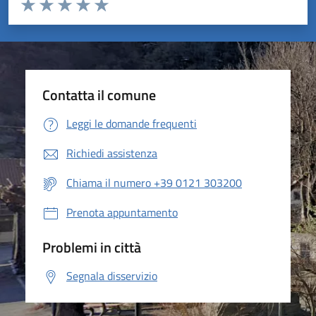
Valuta da 1 a 5 stelle la pagina
Valuta 1 stelle su 5
Valuta 2 stelle su 5
Valuta 3 stelle su 5
Valuta 4 stelle su 5
Valuta 5 stelle su 5
Contatta il comune
Leggi le domande frequenti
Richiedi assistenza
Chiama il numero +39 0121 303200
Prenota appuntamento
Problemi in città
Segnala disservizio