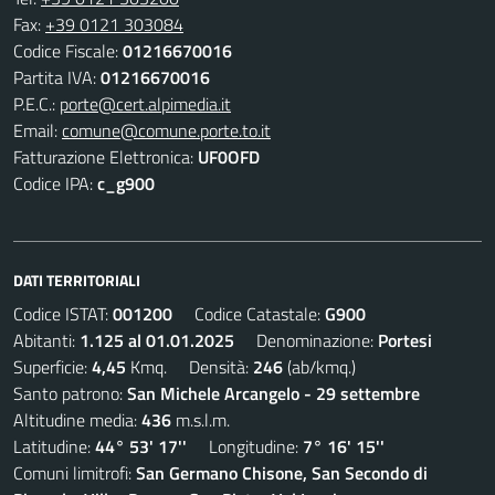
Fax:
+39 0121 303084
Codice Fiscale:
01216670016
Partita IVA:
01216670016
P.E.C.:
porte@cert.alpimedia.it
Email:
comune@comune.porte.to.it
Fatturazione Elettronica:
UF0OFD
Codice IPA:
c_g900
DATI TERRITORIALI
Codice ISTAT:
001200
Codice Catastale:
G900
Abitanti:
1.125 al 01.01.2025
Denominazione:
Portesi
Superficie:
4,45
Kmq. Densità:
246
(ab/kmq.)
Santo patrono:
San Michele Arcangelo - 29 settembre
Altitudine media:
436
m.s.l.m.
Latitudine:
44° 53' 17''
Longitudine:
7° 16' 15''
Comuni limitrofi:
San Germano Chisone, San Secondo di