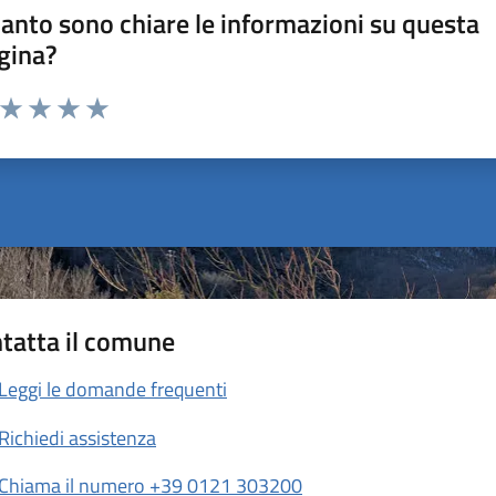
anto sono chiare le informazioni su questa
gina?
a da 1 a 5 stelle la pagina
ta 1 stelle su 5
Valuta 2 stelle su 5
Valuta 3 stelle su 5
Valuta 4 stelle su 5
Valuta 5 stelle su 5
tatta il comune
Leggi le domande frequenti
Richiedi assistenza
Chiama il numero +39 0121 303200