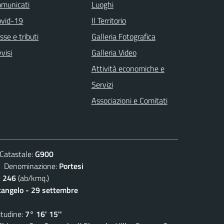
omunicati
Luoghi
ovid-19
Il Territorio
sse e tributi
Galleria Fotografica
visi
Galleria Video
Attività economiche e
Servizi
Associazioni e Comitati
atastale:
G900
enominazione:
Portesi
:
246
(ab/kmq.)
cangelo - 29 settembre
udine:
7° 16' 15''