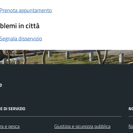
Prenota appuntamento
blemi in città
Segnala disservizio
e
E DI SERVIZIO
N
ra e pesca
Giustizia e sicurezza pubblica
No