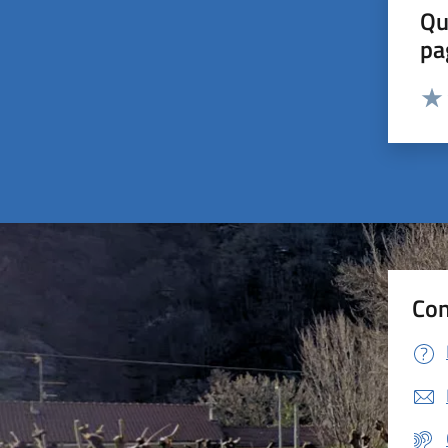
Qu
pa
Valut
Valu
Con