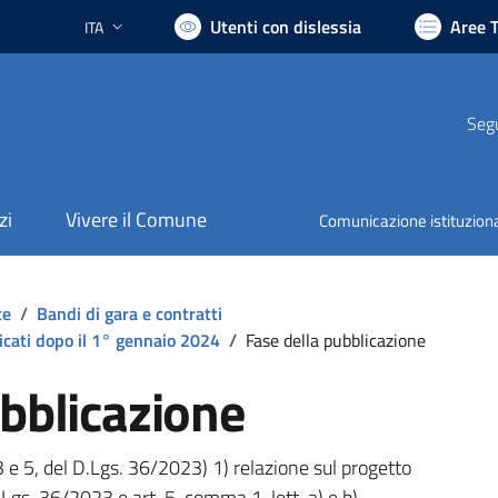
Utenti con dislessia
Aree 
ITA
Lingua attiva:
Segu
zi
Vivere il Comune
Comunicazione istituzion
te
/
Bandi di gara e contratti
icati dopo il 1° gennaio 2024
/
Fase della pubblicazione
ubblicazione
3 e 5, del D.Lgs. 36/2023) 1) relazione sul progetto
.Lgs. 36/2023 e art. 5, comma 1, lett. a) e b)