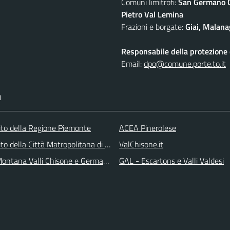
Comuni limitrofi:
San Germano Ch
Pietro Val Lemina
Frazioni e borgate:
Giai, Malana
Responsabile della protezione d
Email:
dpo@comune.porte.to.it
I
 sito della Regione Piemonte
ACEA Pinerolese
 sito della Città Matropolitana di Torino
ValChisone.it
ontana Valli Chisone e Germanasca
GAL - Escartons e Valli Valdesi