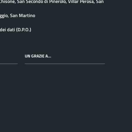
isone, San Secondo di Pinerolo, Villar Perosa, San
ggio, San Martino
ei dati (D.P.O.)
UN GRAZIE A...