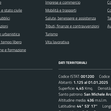
e
Imprese e commercio
C
e stato civile
Mobilità e trasporti
C
ubblici
Salute, benessere e assistenza
Ta
zioni
Tributi, finanze e contravvenzioni
Av
 urbanistica
Turismo
e tempo libero
Vita lavorativa
ne e formazione
DATI TERRITORIALI
Codice ISTAT:
001200
Codice C
Abitanti:
1.125 al 01.01.2025
D
Superficie:
4,45
Kmq. Densità
Santo patrono:
San Michele Ar
Altitudine media:
436
m.s.l.m.
Latitudine:
44° 53' 17''
Longit