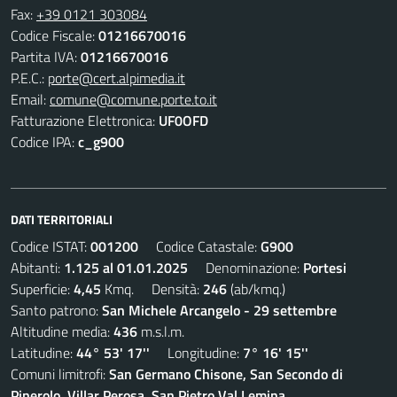
Fax:
+39 0121 303084
Codice Fiscale:
01216670016
Partita IVA:
01216670016
P.E.C.:
porte@cert.alpimedia.it
Email:
comune@comune.porte.to.it
Fatturazione Elettronica:
UF0OFD
Codice IPA:
c_g900
DATI TERRITORIALI
Codice ISTAT:
001200
Codice Catastale:
G900
Abitanti:
1.125 al 01.01.2025
Denominazione:
Portesi
Superficie:
4,45
Kmq. Densità:
246
(ab/kmq.)
Santo patrono:
San Michele Arcangelo - 29 settembre
Altitudine media:
436
m.s.l.m.
Latitudine:
44° 53' 17''
Longitudine:
7° 16' 15''
Comuni limitrofi:
San Germano Chisone, San Secondo di
Pinerolo, Villar Perosa, San Pietro Val Lemina