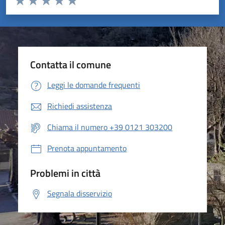
Valuta 1 stelle su 5
Valuta 2 stelle su 5
Valuta 3 stelle su 5
Valuta 4 stelle su 5
Valuta 5 stelle su 5
Contatta il comune
Leggi le domande frequenti
Richiedi assistenza
Chiama il numero +39 0121 303200
Prenota appuntamento
Problemi in città
Segnala disservizio