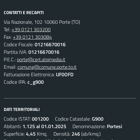
CONTATTI E RECAPITI
Via Nazionale, 102 10060 Porte (TO)
Tel:
+39 0121 303200
Fax:
+39 0121 303084
Codice Fiscale:
01216670016
Partita IVA:
01216670016
P.E.C.:
porte@cert.alpimedia.it
Email:
comune@comune.porte.to.it
Fatturazione Elettronica:
UF0OFD
Codice IPA:
c_g900
DATI TERRITORIALI
Codice ISTAT:
001200
Codice Catastale:
G900
Abitanti:
1.125 al 01.01.2025
Denominazione:
Portesi
Superficie:
4,45
Kmq. Densità:
246
(ab/kmq.)