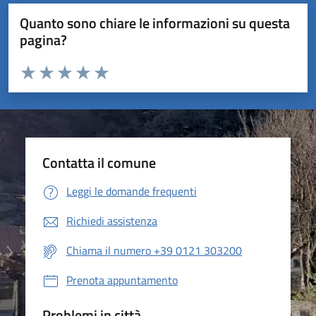
Quanto sono chiare le informazioni su questa
pagina?
Valuta da 1 a 5 stelle la pagina
Valuta 1 stelle su 5
Valuta 2 stelle su 5
Valuta 3 stelle su 5
Valuta 4 stelle su 5
Valuta 5 stelle su 5
Contatta il comune
Leggi le domande frequenti
Richiedi assistenza
Chiama il numero +39 0121 303200
Prenota appuntamento
Problemi in città