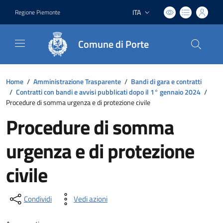
ITA
Regione Piemonte
Lingua attiva:
Comune di Porte
Home
/
Amministrazione Trasparente
/
Bandi di gara e contratti
/
Contratti con bandi e avvisi pubblicati dopo il 1° gennaio 2024
/
Procedure di somma urgenza e di protezione civile
Procedure di somma
urgenza e di protezione
civile
Condividi
Vedi azioni