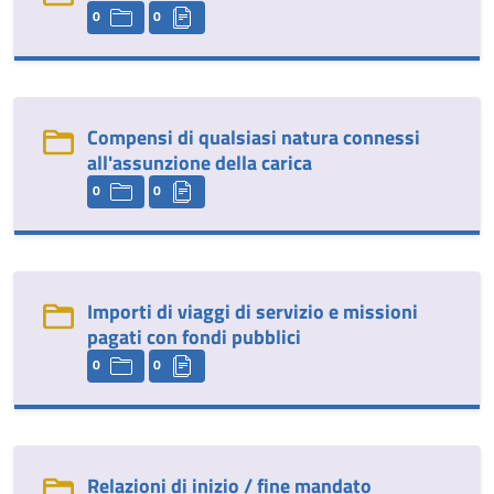
0
0
Compensi di qualsiasi natura connessi
all'assunzione della carica
0
0
Importi di viaggi di servizio e missioni
pagati con fondi pubblici
0
0
Relazioni di inizio / fine mandato