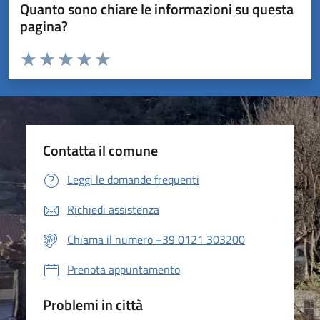
Quanto sono chiare le informazioni su questa
pagina?
Valuta da 1 a 5 stelle la pagina
Valuta 1 stelle su 5
Valuta 2 stelle su 5
Valuta 3 stelle su 5
Valuta 4 stelle su 5
Valuta 5 stelle su 5
Contatta il comune
Leggi le domande frequenti
Richiedi assistenza
Chiama il numero +39 0121 303200
Prenota appuntamento
Problemi in città