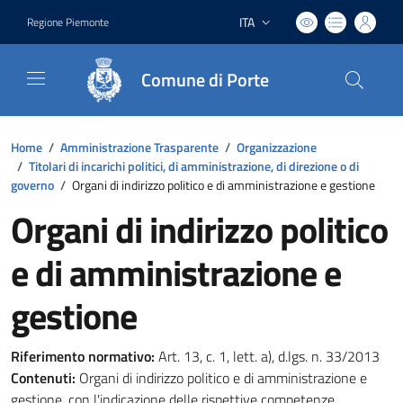
ITA
Regione Piemonte
Lingua attiva:
Comune di Porte
Home
/
Amministrazione Trasparente
/
Organizzazione
/
Titolari di incarichi politici, di amministrazione, di direzione o di
governo
/
Organi di indirizzo politico e di amministrazione e gestione
Organi di indirizzo politico
e di amministrazione e
gestione
Riferimento normativo:
Art. 13, c. 1, lett. a), d.lgs. n. 33/2013
Contenuti:
Organi di indirizzo politico e di amministrazione e
gestione, con l'indicazione delle rispettive competenze