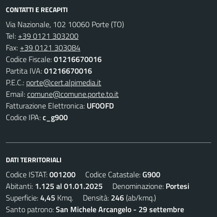
CONTATTI E RECAPITI
Via Nazionale, 102 10060 Porte (TO)
Tel:
+39 0121 303200
Fax:
+39 0121 303084
Codice Fiscale:
01216670016
Partita IVA:
01216670016
P.E.C.:
porte@cert.alpimedia.it
Email:
comune@comune.porte.to.it
Fatturazione Elettronica:
UF0OFD
Codice IPA:
c_g900
DATI TERRITORIALI
Codice ISTAT:
001200
Codice Catastale:
G900
Abitanti:
1.125 al 01.01.2025
Denominazione:
Portesi
Superficie:
4,45
Kmq. Densità:
246
(ab/kmq.)
Santo patrono:
San Michele Arcangelo - 29 settembre