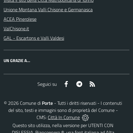
Visita il sito della Città Matropolitana di Torino
Unione Montana Valli Chisone e Germanasca
ACEA Pinerolese
ValChisone.it
GAL - Escartons e Valli Valdesi
UN GRAZIE A...
Facebook
Telegram
RSS
Seguici su
©
2026
Comune di
Porte
- Tutti i diritti riservati - I contenuti
del sito, testi e immagini sono di proprietà del Comune -
CMS:
Città In Comune
Questo sito utilizza, nella versione per UTENTI CON
DISLESSIA,
Biancoenero ®
, una font italiana ad Alta