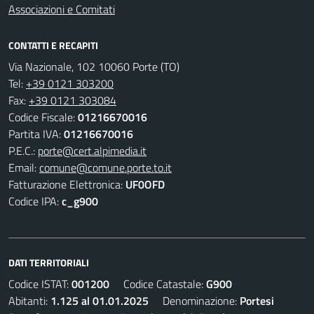
Associazioni e Comitati
CONTATTI E RECAPITI
Via Nazionale, 102 10060 Porte (TO)
Tel:
+39 0121 303200
Fax:
+39 0121 303084
Codice Fiscale:
01216670016
Partita IVA:
01216670016
P.E.C.:
porte@cert.alpimedia.it
Email:
comune@comune.porte.to.it
Fatturazione Elettronica:
UF0OFD
Codice IPA:
c_g900
DATI TERRITORIALI
Codice ISTAT:
001200
Codice Catastale:
G900
Abitanti:
1.125 al 01.01.2025
Denominazione:
Portesi