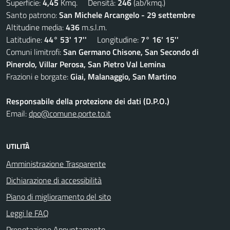
Superficie:
4,45
Kmq. Densità:
246
(ab/kmq.)
Santo patrono:
San Michele Arcangelo - 29 settembre
Altitudine media:
436
m.s.l.m.
Latitudine:
44° 53' 17''
Longitudine:
7° 16' 15''
Comuni limitrofi:
San Germano Chisone, San Secondo di
Pinerolo, Villar Perosa, San Pietro Val Lemina
Frazioni e borgate:
Giai, Malanaggio, San Martino
Responsabile della protezione dei dati (D.P.O.)
Email:
dpo@comune.porte.to.it
UTILITÀ
Amministrazione Trasparente
Dichiarazione di accessibilità
Piano di miglioramento del sito
Leggi le FAQ
Prenotazione Appuntamento