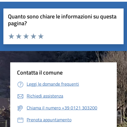
Quanto sono chiare le informazioni su questa
pagina?
Valuta da 1 a 5 stelle la pagina
Valuta 1 stelle su 5
Valuta 2 stelle su 5
Valuta 3 stelle su 5
Valuta 4 stelle su 5
Valuta 5 stelle su 5
Contatta il comune
Leggi le domande frequenti
Richiedi assistenza
Chiama il numero +39 0121 303200
Prenota appuntamento