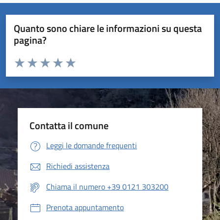
Quanto sono chiare le informazioni su questa
pagina?
Valuta da 1 a 5 stelle la pagina
Valuta 1 stelle su 5
Valuta 2 stelle su 5
Valuta 3 stelle su 5
Valuta 4 stelle su 5
Valuta 5 stelle su 5
Contatta il comune
Leggi le domande frequenti
Richiedi assistenza
Chiama il numero +39 0121 303200
Prenota appuntamento