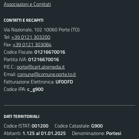
Associazioni e Comitati
CONTATTI E RECAPITI
Via Nazionale, 102 10060 Porte (TO)
Tel:
+39 0121 303200
Fax:
+39 0121 303084
Codice Fiscale:
01216670016
Partita IVA:
01216670016
P.E.C.:
porte@cert.alpimedia.it
Email:
comune@comune.porte.to.it
Fatturazione Elettronica:
UF0OFD
Codice IPA:
c_g900
DATI TERRITORIALI
Codice ISTAT:
001200
Codice Catastale:
G900
Abitanti:
1.125 al 01.01.2025
Denominazione:
Portesi