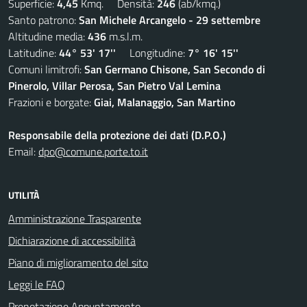
Superficie:
4,45
Kmq. Densità:
246
(ab/kmq.)
Santo patrono:
San Michele Arcangelo - 29 settembre
Altitudine media:
436
m.s.l.m.
Latitudine:
44° 53' 17''
Longitudine:
7° 16' 15''
Comuni limitrofi:
San Germano Chisone, San Secondo di
Pinerolo, Villar Perosa, San Pietro Val Lemina
Frazioni e borgate:
Giai, Malanaggio, San Martino
Responsabile della protezione dei dati (D.P.O.)
Email:
dpo@comune.porte.to.it
UTILITÀ
Amministrazione Trasparente
Dichiarazione di accessibilità
Piano di miglioramento del sito
Leggi le FAQ
Prenotazione Appuntamento