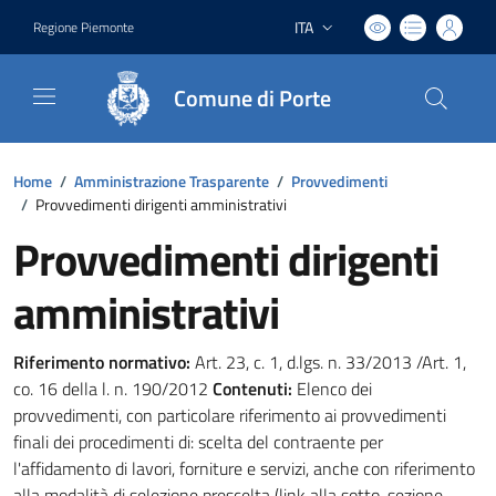
ITA
Regione Piemonte
Lingua attiva:
Comune di Porte
Home
/
Amministrazione Trasparente
/
Provvedimenti
/
Provvedimenti dirigenti amministrativi
Provvedimenti dirigenti
amministrativi
Riferimento normativo:
Art. 23, c. 1, d.lgs. n. 33/2013 /Art. 1,
co. 16 della l. n. 190/2012
Contenuti:
Elenco dei
provvedimenti, con particolare riferimento ai provvedimenti
finali dei procedimenti di: scelta del contraente per
l'affidamento di lavori, forniture e servizi, anche con riferimento
alla modalità di selezione prescelta (link alla sotto-sezione