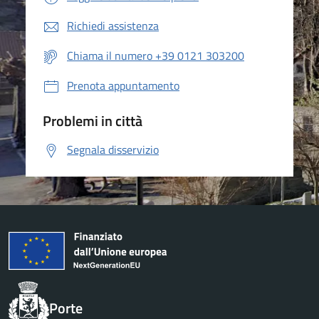
Richiedi assistenza
Chiama il numero +39 0121 303200
Prenota appuntamento
Problemi in città
Segnala disservizio
Porte