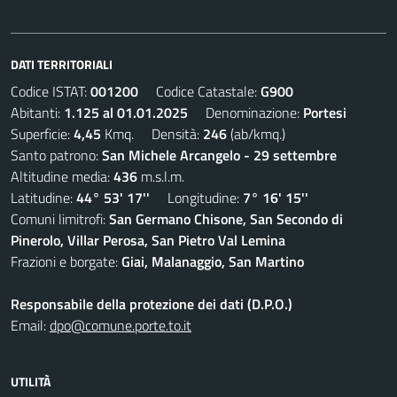
DATI TERRITORIALI
Codice ISTAT:
001200
Codice Catastale:
G900
Abitanti:
1.125 al 01.01.2025
Denominazione:
Portesi
Superficie:
4,45
Kmq. Densità:
246
(ab/kmq.)
Santo patrono:
San Michele Arcangelo - 29 settembre
Altitudine media:
436
m.s.l.m.
Latitudine:
44° 53' 17''
Longitudine:
7° 16' 15''
Comuni limitrofi:
San Germano Chisone, San Secondo di
Pinerolo, Villar Perosa, San Pietro Val Lemina
Frazioni e borgate:
Giai, Malanaggio, San Martino
Responsabile della protezione dei dati (D.P.O.)
Email:
dpo@comune.porte.to.it
UTILITÀ