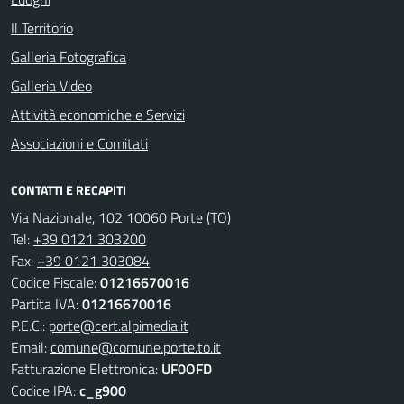
Il Territorio
Galleria Fotografica
Galleria Video
Attività economiche e Servizi
Associazioni e Comitati
CONTATTI E RECAPITI
Via Nazionale, 102 10060 Porte (TO)
Tel:
+39 0121 303200
Fax:
+39 0121 303084
Codice Fiscale:
01216670016
Partita IVA:
01216670016
P.E.C.:
porte@cert.alpimedia.it
Email:
comune@comune.porte.to.it
Fatturazione Elettronica:
UF0OFD
Codice IPA:
c_g900