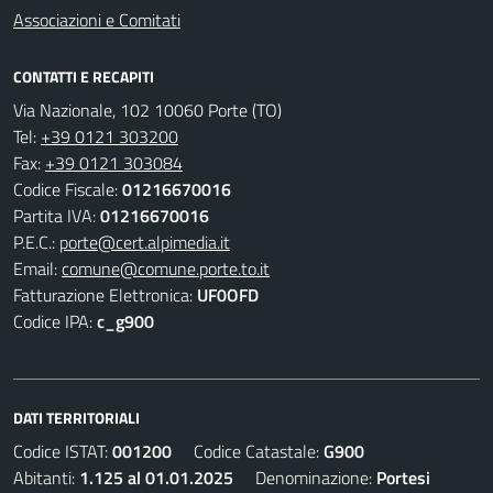
Associazioni e Comitati
CONTATTI E RECAPITI
Via Nazionale, 102 10060 Porte (TO)
Tel:
+39 0121 303200
Fax:
+39 0121 303084
Codice Fiscale:
01216670016
Partita IVA:
01216670016
P.E.C.:
porte@cert.alpimedia.it
Email:
comune@comune.porte.to.it
Fatturazione Elettronica:
UF0OFD
Codice IPA:
c_g900
DATI TERRITORIALI
Codice ISTAT:
001200
Codice Catastale:
G900
Abitanti:
1.125 al 01.01.2025
Denominazione:
Portesi