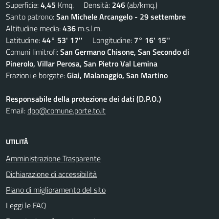
Superficie:
4,45
Kmq. Densità:
246
(ab/kmq.)
Santo patrono:
San Michele Arcangelo - 29 settembre
Altitudine media:
436
m.s.l.m.
Latitudine:
44° 53' 17''
Longitudine:
7° 16' 15''
Comuni limitrofi:
San Germano Chisone, San Secondo di
Pinerolo, Villar Perosa, San Pietro Val Lemina
Frazioni e borgate:
Giai, Malanaggio, San Martino
Responsabile della protezione dei dati (D.P.O.)
Email:
dpo@comune.porte.to.it
UTILITÀ
Amministrazione Trasparente
Dichiarazione di accessibilità
Piano di miglioramento del sito
Leggi le FAQ