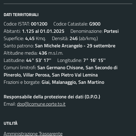
DATI TERRITORIALI
Codice ISTAT:
001200
Codice Catastale:
G900
Abitanti:
1.125 al 01.01.2025
Denominazione:
Portesi
Superficie:
4,45
Kmq. Densità:
246
(ab/kmq.)
Santo patrono:
San Michele Arcangelo - 29 settembre
Altitudine media:
436
m.s.l.m.
Latitudine:
44° 53' 17''
Longitudine:
7° 16' 15''
Comuni limitrofi:
San Germano Chisone, San Secondo di
Pinerolo, Villar Perosa, San Pietro Val Lemina
Frazioni e borgate:
Giai, Malanaggio, San Martino
Responsabile della protezione dei dati (D.P.O.)
Email:
dpo@comune.porte.to.it
UTILITÀ
Amministrazione Trasparente