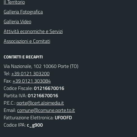
Il Territorio
Galleria Fotografica
Galleria Video
Attività economiche e Servizi
Associazioni e Comitati
CONTATTI E RECAPITI
Via Nazionale, 102 10060 Porte (TO)
Tel:
+39 0121 303200
Fax:
+39 0121 303084
Codice Fiscale:
01216670016
Partita IVA:
01216670016
P.E.C.:
porte@cert.alpimedia.it
Email:
comune@comune.porte.to.it
Fatturazione Elettronica:
UF0OFD
Codice IPA:
c_g900