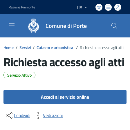
ITA
Regione Piemonte
Lingua attiva:
Comune di Porte
Home
/
Servizi
/
Catasto e urbanistica
/
Richiesta accesso agli atti
Richiesta accesso agli atti
Servizio Attivo
Dettagli del documento
Accedi al servizio online
Condividi
Vedi azioni