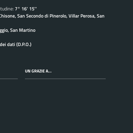
udine:
7° 16' 15''
isone, San Secondo di Pinerolo, Villar Perosa, San
ggio, San Martino
ei dati (D.P.O.)
UN GRAZIE A...