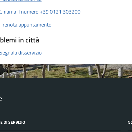
Chiama il numero +39 0121 303200
Prenota appuntamento
blemi in città
Segnala disservizio
e
E DI SERVIZIO
N