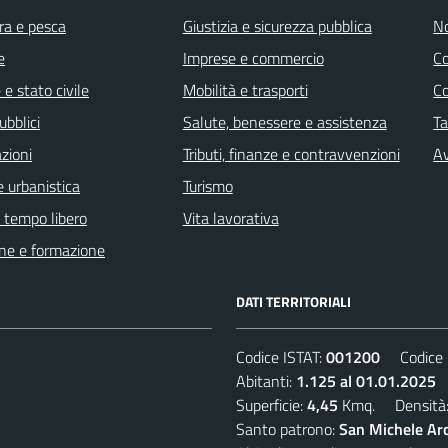
ra e pesca
Giustizia e sicurezza pubblica
No
e
Imprese e commercio
C
e stato civile
Mobilità e trasporti
C
ubblici
Salute, benessere e assistenza
Ta
zioni
Tributi, finanze e contravvenzioni
Av
 urbanistica
Turismo
e tempo libero
Vita lavorativa
ne e formazione
DATI TERRITORIALI
Codice ISTAT:
001200
Codice C
Abitanti:
1.125 al 01.01.2025
D
Superficie:
4,45
Kmq. Densità
Santo patrono:
San Michele Ar