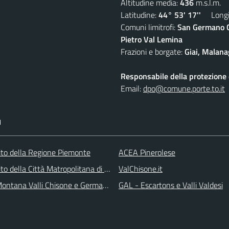
Altitudine media:
436
m.s.l.m.
Latitudine:
44° 53' 17''
Longit
Comuni limitrofi:
San Germano Ch
Pietro Val Lemina
Frazioni e borgate:
Giai, Malana
Responsabile della protezione d
Email:
dpo@comune.porte.to.it
I
 sito della Regione Piemonte
ACEA Pinerolese
 sito della Città Matropolitana di Torino
ValChisone.it
ontana Valli Chisone e Germanasca
GAL - Escartons e Valli Valdesi