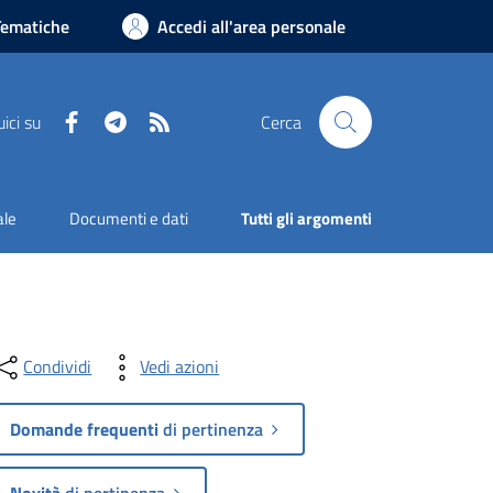
Tematiche
Accedi all'area personale
Facebook
Telegram
RSS
ici su
Cerca
ale
Documenti e dati
Tutti gli argomenti
Condividi
Vedi azioni
Domande frequenti
di pertinenza
Novità
di pertinenza