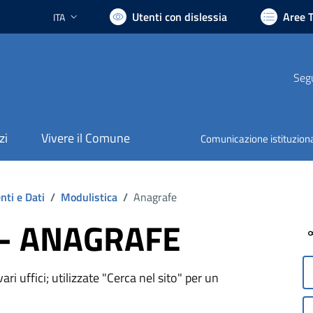
Utenti con dislessia
Aree 
ITA
Lingua attiva:
Segu
zi
Vivere il Comune
Comunicazione istituzion
ti e Dati
/
Modulistica
/
Anagrafe
a - ANAGRAFE
ri uffici; utilizzate "Cerca nel sito" per un