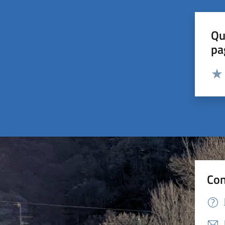
Qu
pa
Valut
Valu
Con