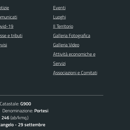
tizie
Eventi
omunicati
Luoghi
ovid-19
Il Territorio
sse e tributi
Galleria Fotografica
visi
Galleria Video
Attività economiche e
Servizi
Associazioni e Comitati
atastale:
G900
enominazione:
Portesi
:
246
(ab/kmq.)
cangelo - 29 settembre