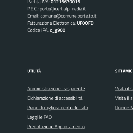
Partita IVA:
01216670016
P.E.C.:
porte@cert.alpimedia.it
Email:
comune@comune.porte.to.it
Fatturazione Elettronica:
UF0OFD
Codice IPA:
c_g900
UTILITÀ
SITI AMIC
Amministrazione Trasparente
Visita il
Dichiarazione di accessibilità
Visita il
Piano di miglioramento del sito
Unione M
Leggi le FAQ
Prenotazione Appuntamento