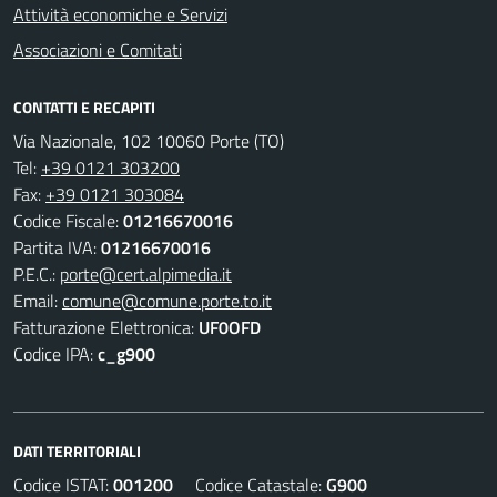
Attività economiche e Servizi
Associazioni e Comitati
CONTATTI E RECAPITI
Via Nazionale, 102 10060 Porte (TO)
Tel:
+39 0121 303200
Fax:
+39 0121 303084
Codice Fiscale:
01216670016
Partita IVA:
01216670016
P.E.C.:
porte@cert.alpimedia.it
Email:
comune@comune.porte.to.it
Fatturazione Elettronica:
UF0OFD
Codice IPA:
c_g900
DATI TERRITORIALI
Codice ISTAT:
001200
Codice Catastale:
G900