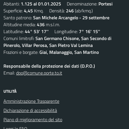
Abitanti:
1.125 al 01.01.2025
Denominazione:
Portesi
Superficie:
4,45
Kmq. Densità:
246
(ab/kmq.)
Santo patrono:
San Michele Arcangelo - 29 settembre
Altitudine media:
436
m.s.l.m.
Latitudine:
44° 53' 17''
Longitudine:
7° 16' 15''
Comuni limitrofi:
San Germano Chisone, San Secondo di
Pinerolo, Villar Perosa, San Pietro Val Lemina
Frazioni e borgate:
Giai, Malanaggio, San Martino
Responsabile della protezione dei dati (D.P.O.)
Email:
dpo@comune.porte.to.it
UTILITÀ
Amministrazione Trasparente
Dichiarazione di accessibilità
Piano di miglioramento del sito
Leggi le FAQ