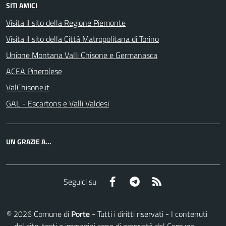
SITI AMICI
Visita il sito della Regione Piemonte
Visita il sito della Città Matropolitana di Torino
Unione Montana Valli Chisone e Germanasca
ACEA Pinerolese
ValChisone.it
GAL - Escartons e Valli Valdesi
UN GRAZIE A...
Facebook
Telegram
RSS
Seguici su
©
2026
Comune di
Porte
- Tutti i diritti riservati - I contenuti
del sito, testi e immagini sono di proprietà del Comune -