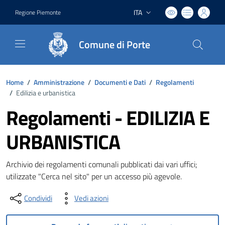
ITA
Regione Piemonte
Lingua attiva:
Comune di Porte
Home
/
Amministrazione
/
Documenti e Dati
/
Regolamenti
/
Edilizia e urbanistica
Regolamenti - EDILIZIA E
URBANISTICA
Archivio dei regolamenti comunali pubblicati dai vari uffici;
utilizzate "Cerca nel sito" per un accesso più agevole.
Condividi
Vedi azioni