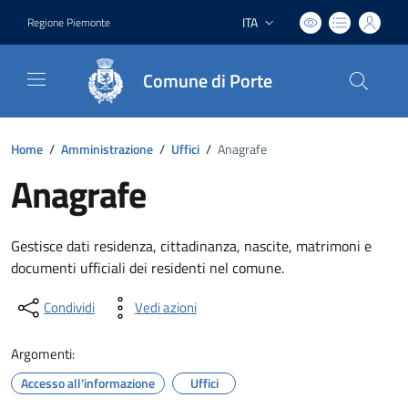
ITA
Regione Piemonte
Lingua attiva:
Comune di Porte
Home
/
Amministrazione
/
Uffici
/
Anagrafe
Anagrafe
Gestisce dati residenza, cittadinanza, nascite, matrimoni e
documenti ufficiali dei residenti nel comune.
Condividi
Vedi azioni
Argomenti:
Accesso all'informazione
Uffici