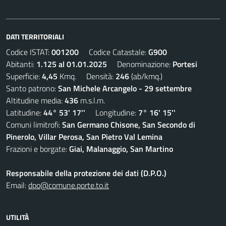
DATI TERRITORIALI
Codice ISTAT:
001200
Codice Catastale:
G900
Abitanti:
1.125 al 01.01.2025
Denominazione:
Portesi
Superficie:
4,45
Kmq. Densità:
246
(ab/kmq.)
Santo patrono:
San Michele Arcangelo - 29 settembre
Altitudine media:
436
m.s.l.m.
Latitudine:
44° 53' 17''
Longitudine:
7° 16' 15''
Comuni limitrofi:
San Germano Chisone, San Secondo di
Pinerolo, Villar Perosa, San Pietro Val Lemina
Frazioni e borgate:
Giai, Malanaggio, San Martino
Responsabile della protezione dei dati (D.P.O.)
Email:
dpo@comune.porte.to.it
UTILITÀ