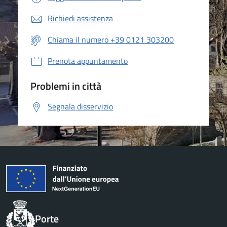
Richiedi assistenza
Chiama il numero +39 0121 303200
Prenota appuntamento
Problemi in città
Segnala disservizio
Porte