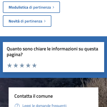
Modulistica
di pertinenza
Novità
di pertinenza
Quanto sono chiare le informazioni su questa
pagina?
Valuta da 1 a 5 stelle la pagina
Valuta 1 stelle su 5
Valuta 2 stelle su 5
Valuta 3 stelle su 5
Valuta 4 stelle su 5
Valuta 5 stelle su 5
Contatta il comune
Leggi le domande frequenti