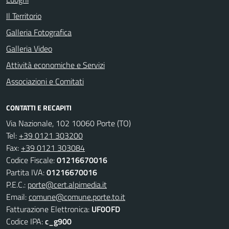
Il Territorio
Galleria Fotografica
Galleria Video
Attività economiche e Servizi
Associazioni e Comitati
CONTATTI E RECAPITI
Via Nazionale, 102 10060 Porte (TO)
Tel:
+39 0121 303200
Fax:
+39 0121 303084
Codice Fiscale:
01216670016
Partita IVA:
01216670016
P.E.C.:
porte@cert.alpimedia.it
Email:
comune@comune.porte.to.it
Fatturazione Elettronica:
UF0OFD
Codice IPA:
c_g900