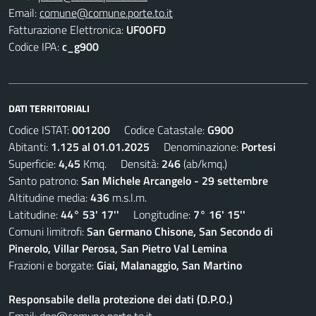
Email:
comune@comune.porte.to.it
Fatturazione Elettronica:
UF0OFD
Codice IPA:
c_g900
DATI TERRITORIALI
Codice ISTAT:
001200
Codice Catastale:
G900
Abitanti:
1.125 al 01.01.2025
Denominazione:
Portesi
Superficie:
4,45
Kmq. Densità:
246
(ab/kmq.)
Santo patrono:
San Michele Arcangelo - 29 settembre
Altitudine media:
436
m.s.l.m.
Latitudine:
44° 53' 17''
Longitudine:
7° 16' 15''
Comuni limitrofi:
San Germano Chisone, San Secondo di
Pinerolo, Villar Perosa, San Pietro Val Lemina
Frazioni e borgate:
Giai, Malanaggio, San Martino
Responsabile della protezione dei dati (D.P.O.)