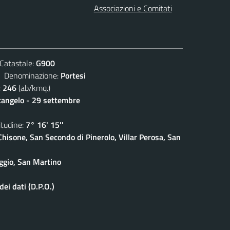
Associazioni e Comitati
atastale:
G900
enominazione:
Portesi
:
246
(ab/kmq.)
cangelo - 29 settembre
udine:
7° 16' 15''
isone, San Secondo di Pinerolo, Villar Perosa, San
ggio, San Martino
ei dati (D.P.O.)