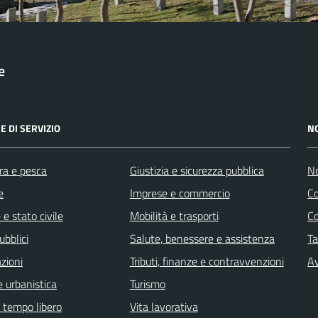
e
E DI SERVIZIO
N
ra e pesca
Giustizia e sicurezza pubblica
No
e
Imprese e commercio
C
e stato civile
Mobilità e trasporti
C
ubblici
Salute, benessere e assistenza
Ta
zioni
Tributi, finanze e contravvenzioni
Av
 urbanistica
Turismo
e tempo libero
Vita lavorativa