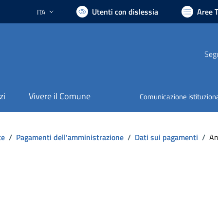
Utenti con dislessia
Aree 
ITA
Lingua attiva:
Segu
zi
Vivere il Comune
Comunicazione istituzion
te
/
Pagamenti dell'amministrazione
/
Dati sui pagamenti
/
An