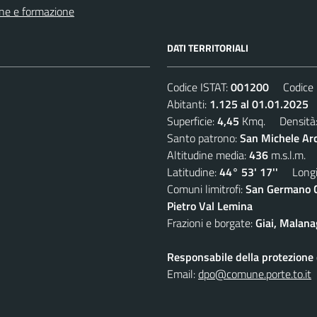
ne e formazione
DATI TERRITORIALI
Codice ISTAT:
001200
Codice C
Abitanti:
1.125 al 01.01.2025
D
Superficie:
4,45
Kmq. Densità
Santo patrono:
San Michele Ar
Altitudine media:
436
m.s.l.m.
Latitudine:
44° 53' 17''
Longit
Comuni limitrofi:
San Germano Ch
Pietro Val Lemina
Frazioni e borgate:
Giai, Malana
Responsabile della protezione d
Email:
dpo@comune.porte.to.it