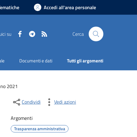
Tematiche
Accedi all'area personale
Facebook
Telegram
RSS
ici su
Cerca
ale
Documenti e dati
Tutti gli argomenti
no 2021
Condividi
Vedi azioni
Argomenti
Trasparenza amministrativa