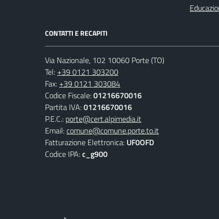
Educazio
CONTATTI E RECAPITI
Via Nazionale, 102 10060 Porte (TO)
Tel:
+39 0121 303200
Fax:
+39 0121 303084
Codice Fiscale:
01216670016
Partita IVA:
01216670016
P.E.C.:
porte@cert.alpimedia.it
Email:
comune@comune.porte.to.it
Fatturazione Elettronica:
UF0OFD
Codice IPA:
c_g900