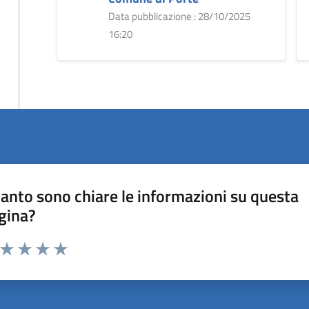
Data pubblicazione : 28/10/2025
16:20
anto sono chiare le informazioni su questa
gina?
a da 1 a 5 stelle la pagina
ta 1 stelle su 5
Valuta 2 stelle su 5
Valuta 3 stelle su 5
Valuta 4 stelle su 5
Valuta 5 stelle su 5