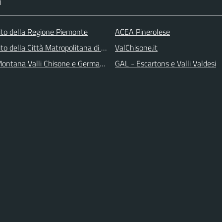
I
 sito della Regione Piemonte
ACEA Pinerolese
 sito della Città Matropolitana di Torino
ValChisone.it
ontana Valli Chisone e Germanasca
GAL - Escartons e Valli Valdesi