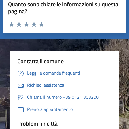
Quanto sono chiare le informazioni su questa
pagina?
Valuta da 1 a 5 stelle la pagina
Valuta 1 stelle su 5
Valuta 2 stelle su 5
Valuta 3 stelle su 5
Valuta 4 stelle su 5
Valuta 5 stelle su 5
Contatta il comune
Leggi le domande frequenti
Richiedi assistenza
Chiama il numero +39 0121 303200
Prenota appuntamento
Problemi in città