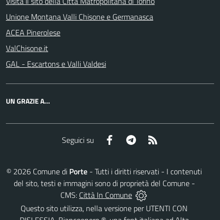
Visita il sito della Città Matropolitana di Torino
Unione Montana Valli Chisone e Germanasca
ACEA Pinerolese
ValChisone.it
GAL - Escartons e Valli Valdesi
UN GRAZIE A...
Facebook
Telegram
RSS
Seguici su
©
2026
Comune di
Porte
- Tutti i diritti riservati - I contenuti
del sito, testi e immagini sono di proprietà del Comune -
CMS:
Città In Comune
Questo sito utilizza, nella versione per UTENTI CON