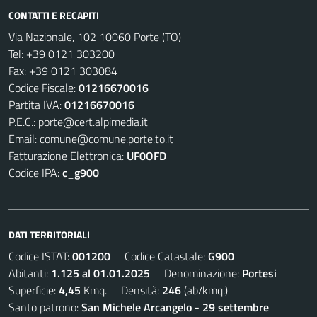
CONTATTI E RECAPITI
Via Nazionale, 102 10060 Porte (TO)
Tel:
+39 0121 303200
Fax:
+39 0121 303084
Codice Fiscale:
01216670016
Partita IVA:
01216670016
P.E.C.:
porte@cert.alpimedia.it
Email:
comune@comune.porte.to.it
Fatturazione Elettronica:
UF0OFD
Codice IPA:
c_g900
DATI TERRITORIALI
Codice ISTAT:
001200
Codice Catastale:
G900
Abitanti:
1.125 al 01.01.2025
Denominazione:
Portesi
Superficie:
4,45
Kmq. Densità:
246
(ab/kmq.)
Santo patrono:
San Michele Arcangelo - 29 settembre