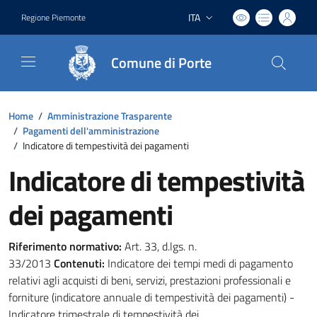
ITA
Regione Piemonte
Lingua attiva:
Comune di Porte
Home
/
Amministrazione Trasparente
/
Pagamenti dell'amministrazione
/
Indicatore di tempestività dei pagamenti
Indicatore di tempestività
dei pagamenti
Riferimento normativo:
Art. 33, d.lgs. n.
33/2013
Contenuti:
Indicatore dei tempi medi di pagamento
relativi agli acquisti di beni, servizi, prestazioni professionali e
forniture (indicatore annuale di tempestività dei pagamenti) -
Indicatore trimestrale di tempestività dei