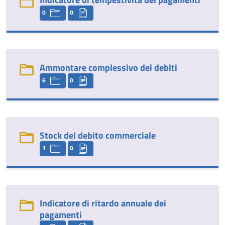
0
0
Ammontare complessivo dei debiti
6
0
Stock del debito commerciale
1
0
Indicatore di ritardo annuale dei
pagamenti