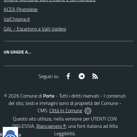
ACEA Pinerolese
ValChisone.it
GAL - Escartons e Valli Valdesi
UN GRAZIE A...
Facebook
Telegram
RSS
Seguici su
©
2026
Comune di
Porte
- Tutti i diritti riservati - I contenuti
del sito, testi e immagini sono di proprietà del Comune -
CMS:
Città In Comune
Questo sito utilizza, nella versione per UTENTI CON
DISLESSIA,
Biancoenero ®
, una font italiana ad Alta
Leggibilità.
Reimposta