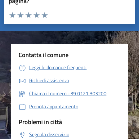
pagina?
Valuta da 1 a 5 stelle la pagina
Valuta 1 stelle su 5
Valuta 2 stelle su 5
Valuta 3 stelle su 5
Valuta 4 stelle su 5
Valuta 5 stelle su 5
Contatta il comune
Leggi le domande frequenti
Richiedi assistenza
Chiama il numero +39 0121 303200
Prenota appuntamento
Problemi in città
Segnala disservizio