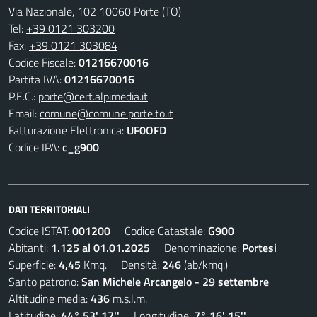
Via Nazionale, 102 10060 Porte (TO)
Tel:
+39 0121 303200
Fax:
+39 0121 303084
Codice Fiscale:
01216670016
Partita IVA:
01216670016
P.E.C.:
porte@cert.alpimedia.it
Email:
comune@comune.porte.to.it
Fatturazione Elettronica:
UF0OFD
Codice IPA:
c_g900
DATI TERRITORIALI
Codice ISTAT:
001200
Codice Catastale:
G900
Abitanti:
1.125 al 01.01.2025
Denominazione:
Portesi
Superficie:
4,45
Kmq. Densità:
246
(ab/kmq.)
Santo patrono:
San Michele Arcangelo - 29 settembre
Altitudine media:
436
m.s.l.m.
Latitudine:
44° 53' 17''
Longitudine:
7° 16' 15''