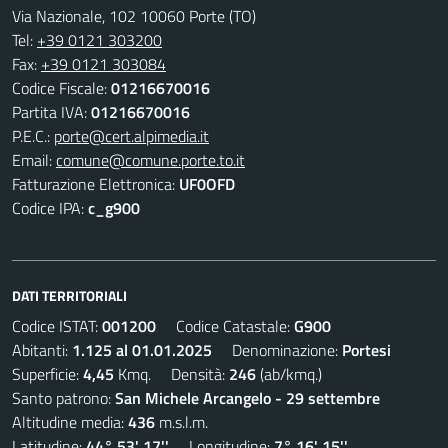
Via Nazionale, 102 10060 Porte (TO)
Tel:
+39 0121 303200
Fax:
+39 0121 303084
Codice Fiscale:
01216670016
Partita IVA:
01216670016
P.E.C.:
porte@cert.alpimedia.it
Email:
comune@comune.porte.to.it
Fatturazione Elettronica:
UF0OFD
Codice IPA:
c_g900
DATI TERRITORIALI
Codice ISTAT:
001200
Codice Catastale:
G900
Abitanti:
1.125 al 01.01.2025
Denominazione:
Portesi
Superficie:
4,45
Kmq. Densità:
246
(ab/kmq.)
Santo patrono:
San Michele Arcangelo - 29 settembre
Altitudine media:
436
m.s.l.m.
Latitudine:
44° 53' 17''
Longitudine:
7° 16' 15''