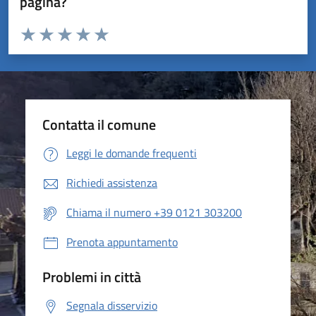
pagina?
Valuta da 1 a 5 stelle la pagina
Valuta 1 stelle su 5
Valuta 2 stelle su 5
Valuta 3 stelle su 5
Valuta 4 stelle su 5
Valuta 5 stelle su 5
Contatta il comune
Leggi le domande frequenti
Richiedi assistenza
Chiama il numero +39 0121 303200
Prenota appuntamento
Problemi in città
Segnala disservizio