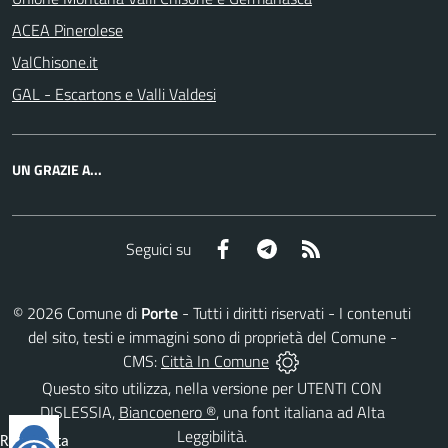
ACEA Pinerolese
ValChisone.it
GAL - Escartons e Valli Valdesi
UN GRAZIE A...
Facebook
Telegram
RSS
Seguici su
©
2026
Comune di
Porte
- Tutti i diritti riservati - I contenuti
del sito, testi e immagini sono di proprietà del Comune -
CMS:
Città In Comune
Questo sito utilizza, nella versione per UTENTI CON
DISLESSIA,
Biancoenero ®
, una font italiana ad Alta
Leggibilità.
Reimposta