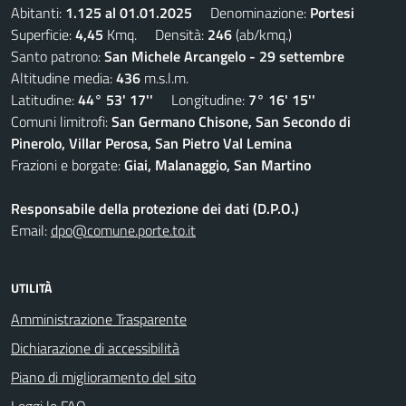
Abitanti:
1.125 al 01.01.2025
Denominazione:
Portesi
Superficie:
4,45
Kmq. Densità:
246
(ab/kmq.)
Santo patrono:
San Michele Arcangelo - 29 settembre
Altitudine media:
436
m.s.l.m.
Latitudine:
44° 53' 17''
Longitudine:
7° 16' 15''
Comuni limitrofi:
San Germano Chisone, San Secondo di
Pinerolo, Villar Perosa, San Pietro Val Lemina
Frazioni e borgate:
Giai, Malanaggio, San Martino
Responsabile della protezione dei dati (D.P.O.)
Email:
dpo@comune.porte.to.it
UTILITÀ
Amministrazione Trasparente
Dichiarazione di accessibilità
Piano di miglioramento del sito