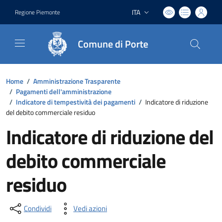
ITA
Regione Piemonte
Lingua attiva:
Comune di Porte
Home
/
Amministrazione Trasparente
/
Pagamenti dell'amministrazione
/
Indicatore di tempestività dei pagamenti
/
Indicatore di riduzione
del debito commerciale residuo
Indicatore di riduzione del
debito commerciale
residuo
Condividi
Vedi azioni