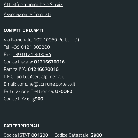
Attività economiche e Servizi
Associazioni e Comitati
CONTATTI E RECAPITI
Via Nazionale, 102 10060 Porte (TO)
Tel:
+39 0121 303200
Fax:
+39 0121 303084
Codice Fiscale:
01216670016
Partita IVA:
01216670016
P.E.C.:
porte@cert.alpimedia.it
Email:
comune@comune.porte.to.it
Fatturazione Elettronica:
UF0OFD
Codice IPA:
c_g900
DATI TERRITORIALI
Codice ISTAT:
001200
Codice Catastale:
G900