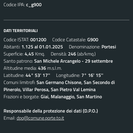
Codice IPA:
c_g900
DATI TERRITORIALI
Codice ISTAT:
001200
Codice Catastale:
G900
Abitanti:
1.125 al 01.01.2025
Denominazione:
Portesi
Superficie:
4,45
Kmq. Densità:
246
(ab/kmq.)
Santo patrono:
San Michele Arcangelo - 29 settembre
Altitudine media:
436
m.s.l.m.
Latitudine:
44° 53' 17''
Longitudine:
7° 16' 15''
Comuni limitrofi:
San Germano Chisone, San Secondo di
Pinerolo, Villar Perosa, San Pietro Val Lemina
Frazioni e borgate:
Giai, Malanaggio, San Martino
Responsabile della protezione dei dati (D.P.O.)
Email:
dpo@comune.porte.to.it