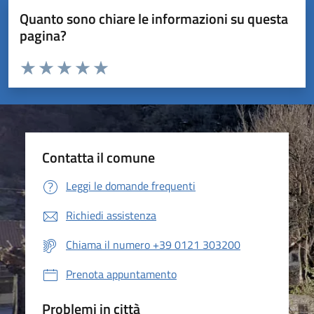
Quanto sono chiare le informazioni su questa
pagina?
Valuta da 1 a 5 stelle la pagina
Valuta 1 stelle su 5
Valuta 2 stelle su 5
Valuta 3 stelle su 5
Valuta 4 stelle su 5
Valuta 5 stelle su 5
Contatta il comune
Leggi le domande frequenti
Richiedi assistenza
Chiama il numero +39 0121 303200
Prenota appuntamento
Problemi in città