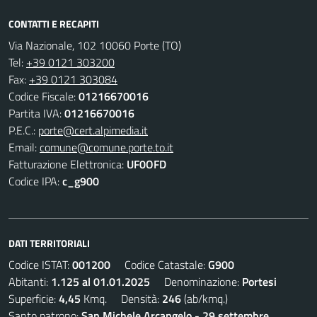
CONTATTI E RECAPITI
Via Nazionale, 102 10060 Porte (TO)
Tel:
+39 0121 303200
Fax:
+39 0121 303084
Codice Fiscale:
01216670016
Partita IVA:
01216670016
P.E.C.:
porte@cert.alpimedia.it
Email:
comune@comune.porte.to.it
Fatturazione Elettronica:
UF0OFD
Codice IPA:
c_g900
DATI TERRITORIALI
Codice ISTAT:
001200
Codice Catastale:
G900
Abitanti:
1.125 al 01.01.2025
Denominazione:
Portesi
Superficie:
4,45
Kmq. Densità:
246
(ab/kmq.)
Santo patrono:
San Michele Arcangelo - 29 settembre