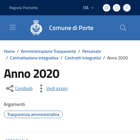
ITA
Regione Piemonte
Lingua attiva:
Comune di Porte
Home
/
Amministrazione Trasparente
/
Personale
/
Contrattazione integrativa
/
Contratti integrativi
/
Anno 2020
Anno 2020
Condividi
Vedi azioni
Argomenti
Trasparenza amministrativa