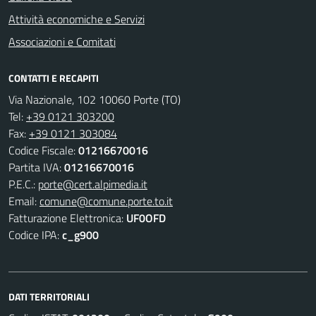
Attività economiche e Servizi
Associazioni e Comitati
CONTATTI E RECAPITI
Via Nazionale, 102 10060 Porte (TO)
Tel:
+39 0121 303200
Fax:
+39 0121 303084
Codice Fiscale:
01216670016
Partita IVA:
01216670016
P.E.C.:
porte@cert.alpimedia.it
Email:
comune@comune.porte.to.it
Fatturazione Elettronica:
UF0OFD
Codice IPA:
c_g900
DATI TERRITORIALI