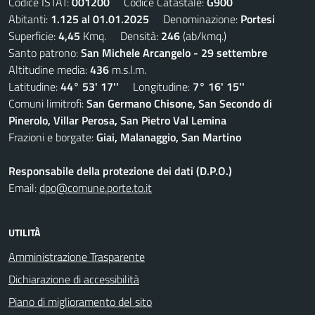
Codice ISTAT:
001200
Codice Catastale:
G900
Abitanti:
1.125 al 01.01.2025
Denominazione:
Portesi
Superficie:
4,45
Kmq. Densità:
246
(ab/kmq.)
Santo patrono:
San Michele Arcangelo - 29 settembre
Altitudine media:
436
m.s.l.m.
Latitudine:
44° 53' 17''
Longitudine:
7° 16' 15''
Comuni limitrofi:
San Germano Chisone, San Secondo di
Pinerolo, Villar Perosa, San Pietro Val Lemina
Frazioni e borgate:
Giai, Malanaggio, San Martino
Responsabile della protezione dei dati (D.P.O.)
Email:
dpo@comune.porte.to.it
UTILITÀ
Amministrazione Trasparente
Dichiarazione di accessibilità
Piano di miglioramento del sito