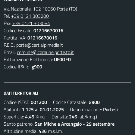
Via Nazionale, 102 10060 Porte (TO)
Tel:
+39 0121 303200
Fax:
+39 0121 303084
Codice Fiscale:
01216670016
Partita IVA:
01216670016
P.E.C.:
porte@cert.alpimedia.it
Email:
comune@comune.porte.to.it
Fatturazione Elettronica:
UF0OFD
Codice IPA:
c_g900
DATI TERRITORIALI
Codice ISTAT:
001200
Codice Catastale:
G900
Abitanti:
1.125 al 01.01.2025
Denominazione:
Portesi
Superficie:
4,45
Kmq. Densità:
246
(ab/kmq.)
Santo patrono:
San Michele Arcangelo - 29 settembre
Altitudine media:
436
m.s.l.m.