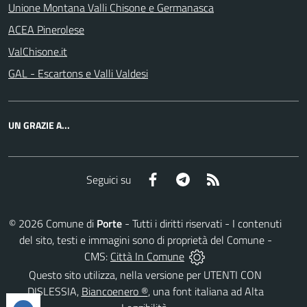
Unione Montana Valli Chisone e Germanasca
ACEA Pinerolese
ValChisone.it
GAL - Escartons e Valli Valdesi
UN GRAZIE A...
Facebook
Telegram
RSS
Seguici su
©
2026
Comune di
Porte
- Tutti i diritti riservati - I contenuti
del sito, testi e immagini sono di proprietà del Comune -
CMS:
Città In Comune
Questo sito utilizza, nella versione per UTENTI CON
DISLESSIA,
Biancoenero ®
, una font italiana ad Alta