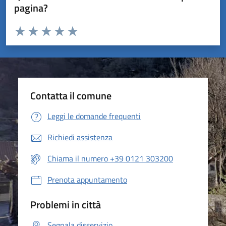
pagina?
Valuta da 1 a 5 stelle la pagina
Valuta 1 stelle su 5
Valuta 2 stelle su 5
Valuta 3 stelle su 5
Valuta 4 stelle su 5
Valuta 5 stelle su 5
Contatta il comune
Leggi le domande frequenti
Richiedi assistenza
Chiama il numero +39 0121 303200
Prenota appuntamento
Problemi in città
Segnala disservizio