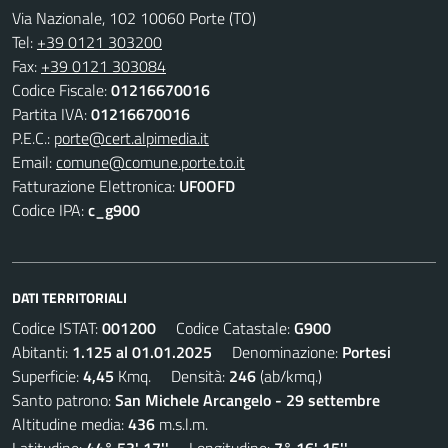
Via Nazionale, 102 10060 Porte (TO)
Tel:
+39 0121 303200
Fax:
+39 0121 303084
Codice Fiscale:
01216670016
Partita IVA:
01216670016
P.E.C.:
porte@cert.alpimedia.it
Email:
comune@comune.porte.to.it
Fatturazione Elettronica:
UF0OFD
Codice IPA:
c_g900
DATI TERRITORIALI
Codice ISTAT:
001200
Codice Catastale:
G900
Abitanti:
1.125 al 01.01.2025
Denominazione:
Portesi
Superficie:
4,45
Kmq. Densità:
246
(ab/kmq.)
Santo patrono:
San Michele Arcangelo - 29 settembre
Altitudine media:
436
m.s.l.m.