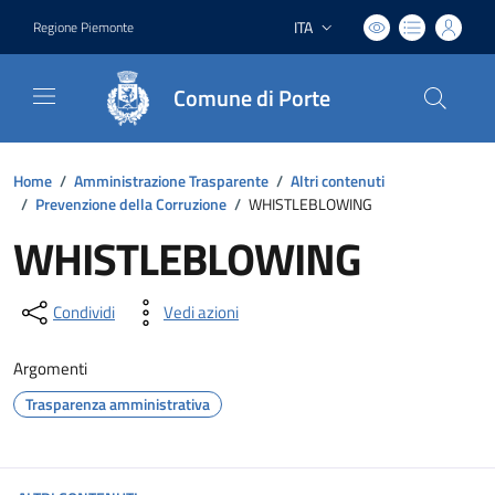
ITA
Regione Piemonte
Lingua attiva:
Comune di Porte
Home
/
Amministrazione Trasparente
/
Altri contenuti
/
Prevenzione della Corruzione
/
WHISTLEBLOWING
WHISTLEBLOWING
Condividi
Vedi azioni
Argomenti
Trasparenza amministrativa