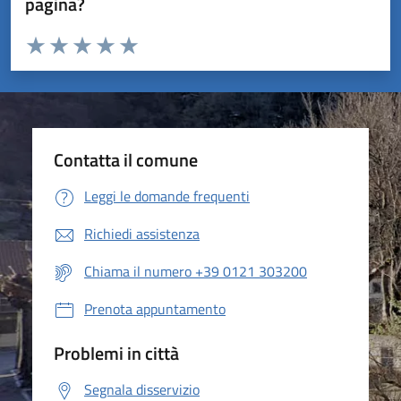
pagina?
Valuta da 1 a 5 stelle la pagina
Valuta 1 stelle su 5
Valuta 2 stelle su 5
Valuta 3 stelle su 5
Valuta 4 stelle su 5
Valuta 5 stelle su 5
Contatta il comune
Leggi le domande frequenti
Richiedi assistenza
Chiama il numero +39 0121 303200
Prenota appuntamento
Problemi in città
Segnala disservizio