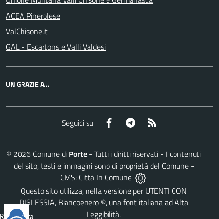
Unione Montana Valli Chisone e Germanasca
ACEA Pinerolese
ValChisone.it
GAL - Escartons e Valli Valdesi
UN GRAZIE A...
Facebook
Telegram
RSS
Seguici su
©
2026
Comune di
Porte
- Tutti i diritti riservati - I contenuti
del sito, testi e immagini sono di proprietà del Comune -
CMS:
Città In Comune
Questo sito utilizza, nella versione per UTENTI CON
DISLESSIA,
Biancoenero ®
, una font italiana ad Alta
Leggibilità.
Reimposta