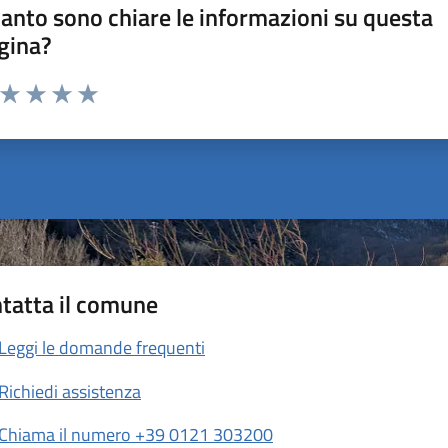
anto sono chiare le informazioni su questa
gina?
a da 1 a 5 stelle la pagina
ta 1 stelle su 5
Valuta 2 stelle su 5
Valuta 3 stelle su 5
Valuta 4 stelle su 5
Valuta 5 stelle su 5
tatta il comune
Leggi le domande frequenti
Richiedi assistenza
Chiama il numero +39 0121 303200