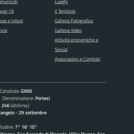
omunicati
Luoghi
ovid-19
Il Territorio
sse e tributi
Galleria Fotografica
visi
Galleria Video
Attività economiche e
Servizi
Associazioni e Comitati
atastale:
G900
enominazione:
Portesi
:
246
(ab/kmq.)
cangelo - 29 settembre
udine:
7° 16' 15''
isone, San Secondo di Pinerolo, Villar Perosa, San