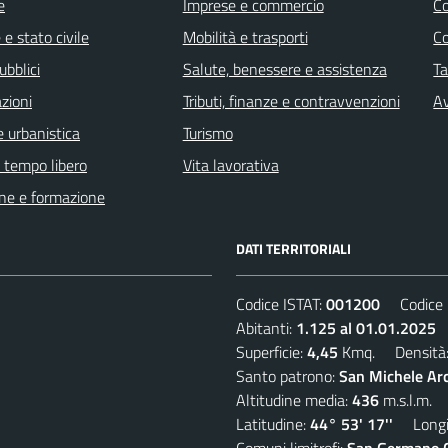
e
Imprese e commercio
C
e stato civile
Mobilità e trasporti
C
ubblici
Salute, benessere e assistenza
Ta
zioni
Tributi, finanze e contravvenzioni
Av
 urbanistica
Turismo
e tempo libero
Vita lavorativa
ne e formazione
DATI TERRITORIALI
Codice ISTAT:
001200
Codice C
Abitanti:
1.125 al 01.01.2025
D
Superficie:
4,45
Kmq. Densità
Santo patrono:
San Michele Ar
Altitudine media:
436
m.s.l.m.
Latitudine:
44° 53' 17''
Longit
Comuni limitrofi:
San Germano Ch