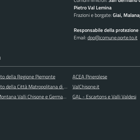
Pietro Val Lemina
Frazioni e borgate:
Giai, Malana
Responsabile della protezione d
Email:
dpo@comune.porte.to.it
I
 sito della Regione Piemonte
ACEA Pinerolese
 sito della Città Matropolitana di Torino
ValChisone.it
ontana Valli Chisone e Germanasca
GAL - Escartons e Valli Valdesi