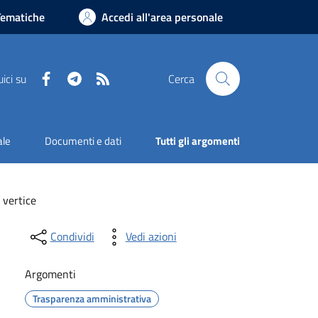
Tematiche
Accedi all'area personale
Facebook
Telegram
RSS
ici su
Cerca
ale
Documenti e dati
Tutti gli argomenti
i vertice
Condividi
Vedi azioni
Argomenti
Trasparenza amministrativa