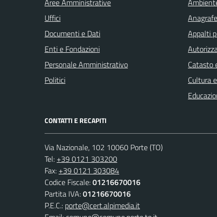
Aree Amministrative
Ambient
Uffici
Anagrafe 
Documenti e Dati
Appalti p
Enti e Fondazioni
Autorizza
Personale Amministrativo
Catasto e
Politici
Cultura 
Educazio
CONTATTI E RECAPITI
Via Nazionale, 102 10060 Porte (TO)
Tel:
+39 0121 303200
Fax:
+39 0121 303084
Codice Fiscale:
01216670016
Partita IVA:
01216670016
P.E.C.:
porte@cert.alpimedia.it
Email:
comune@comune.porte.to.it