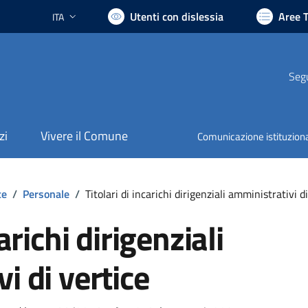
Utenti con dislessia
Aree 
ITA
Lingua attiva:
Segu
zi
Vivere il Comune
Comunicazione istituzion
te
/
Personale
/
Titolari di incarichi dirigenziali amministrativi d
arichi dirigenziali
i di vertice