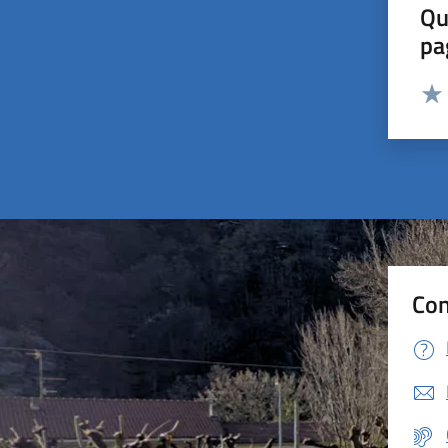
Qu
pa
Valut
Valu
Con