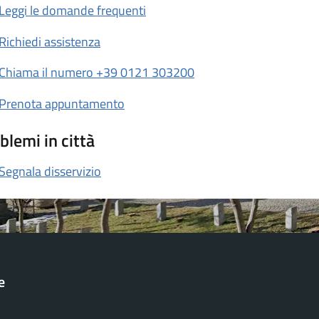
Leggi le domande frequenti
Richiedi assistenza
Chiama il numero +39 0121 303200
Prenota appuntamento
blemi in città
Segnala disservizio
e