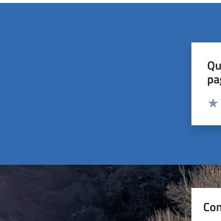
Qu
pa
Valut
Valu
Con