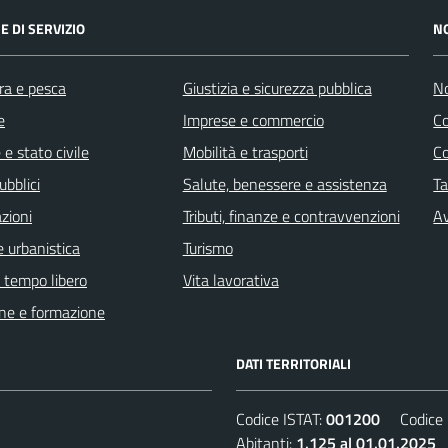
E DI SERVIZIO
N
ra e pesca
Giustizia e sicurezza pubblica
No
e
Imprese e commercio
C
e stato civile
Mobilità e trasporti
C
ubblici
Salute, benessere e assistenza
Ta
zioni
Tributi, finanze e contravvenzioni
Av
 urbanistica
Turismo
e tempo libero
Vita lavorativa
ne e formazione
DATI TERRITORIALI
Codice ISTAT:
001200
Codice C
Abitanti:
1.125 al 01.01.2025
D