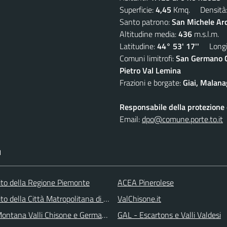
Superficie:
4,45
Kmq. Densità
Santo patrono:
San Michele Ar
Altitudine media:
436
m.s.l.m.
Latitudine:
44° 53' 17''
Longit
Comuni limitrofi:
San Germano Ch
Pietro Val Lemina
Frazioni e borgate:
Giai, Malana
Responsabile della protezione d
Email:
dpo@comune.porte.to.it
I
 sito della Regione Piemonte
ACEA Pinerolese
 sito della Città Matropolitana di Torino
ValChisone.it
ontana Valli Chisone e Germanasca
GAL - Escartons e Valli Valdesi