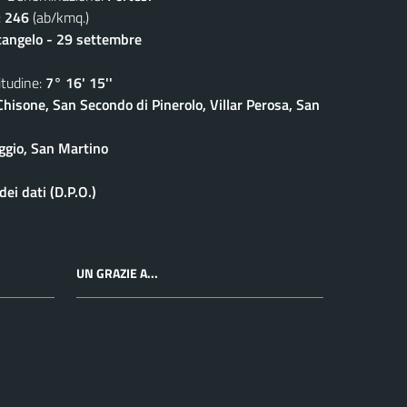
:
246
(ab/kmq.)
cangelo - 29 settembre
udine:
7° 16' 15''
isone, San Secondo di Pinerolo, Villar Perosa, San
ggio, San Martino
ei dati (D.P.O.)
UN GRAZIE A...