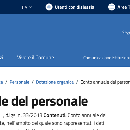
Utenti con dislessia
Aree 
ITA
Lingua attiva:
Segu
zi
Vivere il Comune
Comunicazione istituzion
te
/
Personale
/
Dotazione organica
/
Conto annuale del perso
e del personale
. 1, d.lgs. n. 33/2013
Contenuti:
Conto annuale del
e, nell'ambito del quale sono rappresentati i dati