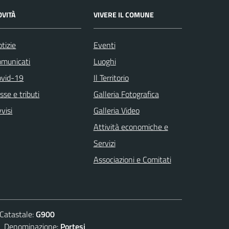
OVITÀ
VIVERE IL COMUNE
tizie
Eventi
omunicati
Luoghi
ovid-19
Il Territorio
sse e tributi
Galleria Fotografica
visi
Galleria Video
Attività economiche e
Servizi
Associazioni e Comitati
atastale:
G900
enominazione:
Portesi