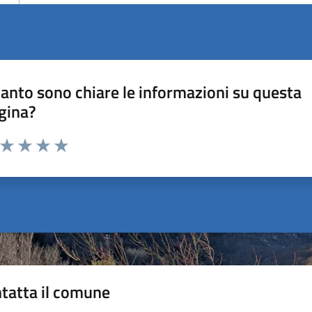
anto sono chiare le informazioni su questa
gina?
a da 1 a 5 stelle la pagina
ta 1 stelle su 5
Valuta 2 stelle su 5
Valuta 3 stelle su 5
Valuta 4 stelle su 5
Valuta 5 stelle su 5
tatta il comune