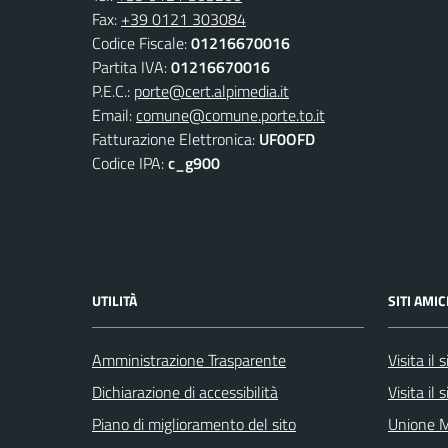
Fax:
+39 0121 303084
Codice Fiscale:
01216670016
Partita IVA:
01216670016
P.E.C.:
porte@cert.alpimedia.it
Email:
comune@comune.porte.to.it
Fatturazione Elettronica:
UF0OFD
Codice IPA:
c_g900
UTILITÀ
SITI AMIC
Amministrazione Trasparente
Visita il
Dichiarazione di accessibilità
Visita il
Piano di miglioramento del sito
Unione M